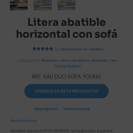
Litera abatible
horizontal con sofá
(
2
valoraciones de clientes)
2
Valorado
con
5.00
Categorías:
Muebles cama abatibles
,
Muebles Clei
,
de 5 en
Young System
base a
valoraciones
de
REF:
KALI DUO SOFA YOUNG
clientes
CONSULTA ESTE PRODUCTO
Descripción
Valoraciones
2
Ficha técnica
Mueble cama AUTOPORTANTE, sin sujección a pared