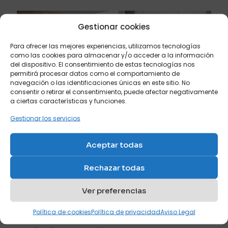
vertical con escritorio”
Gestionar cookies
Tu dirección de correo electrónico no será publicada.
Los
campos obligatorios están marcados con
*
Para ofrecer las mejores experiencias, utilizamos tecnologías
Tu puntuación
*
como las cookies para almacenar y/o acceder a la información
del dispositivo. El consentimiento de estas tecnologías nos
permitirá procesar datos como el comportamiento de
1 de 5
2 de 5
3 de 5
4 de 5
5 de 5
Litera abatible de
Mueble cama abatible
navegación o las identificaciones únicas en este sitio. No
estrellas
estrellas
estrellas
estrellas
estrellas
apertura horizontal
con sofá relax
consentir o retirar el consentimiento, puede afectar negativamente
a ciertas características y funciones.
Ref: Lollisoft In
Ref: N3
Gestionar los servicios
Valorado
con
5.00
de 5
Aceptar todas
Rechazar todas
Ver preferencias
Nombre
*
Mueble cama con mesa
Política de cookies
Política de privacidad
Aviso Legal
y armario arriba.
Correo