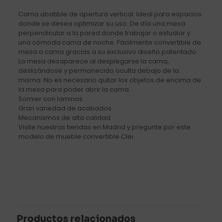
Cama abatible de apertura vertical. Ideal para espacios
donde se desea optimizar su uso. De día una mesa
perpendicular a la pared donde trabajar o estudiar y
una cómoda cama de noche. Fácilmente convertible de
mesa a cama gracias a su exclusivo diseño patentado.
La mesa desaparece al desplegarse la cama,
deslizándose y permanecido oculta debajo de la
misma. No es necesario quitar los objetos de encima de
la mesa para poder abrir la cama.
Somier con laminas
Gran variedad de acabados
Mecanismos de alta calidad
Visite nuestras tiendas en Madrid y pregunte por este
modelo de mueble convertible Clei.
Valoraciones
No hay valoraciones aún.
Sé el primero en valorar “Mueble
cama abatible de apertura
Productos relacionados