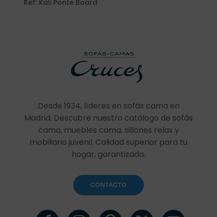
Ref: Kali Ponte Board
electrónico
*
Guarda mi nombre, correo electrónico y web en este
navegador para la próxima vez que comente.
Desde 1934, líderes en sofás cama en
Madrid. Descubre nuestro catálogo de sofás
cama, muebles cama, sillones relax y
mobiliario juvenil. Calidad superior para tu
hogar, garantizada.
CONTACTO