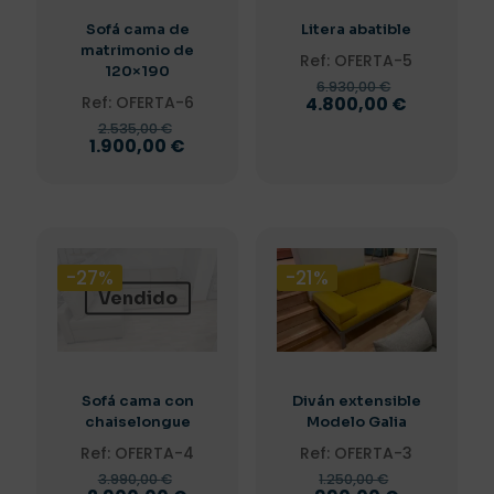
Sofá cama de
Litera abatible
matrimonio de
Ref: OFERTA-5
120×190
El
6.930,00
€
precio
El
Ref: OFERTA-6
4.800,00
€
original
precio
El
2.535,00
€
era:
actual
precio
El
1.900,00
€
6.930,00 €
es:
original
precio
4.800,00 
era:
actual
2.535,00 €.
es:
1.900,00 €.
-27%
-21%
Vendido
Sofá cama con
Diván extensible
chaiselongue
Modelo Galia
Ref: OFERTA-4
Ref: OFERTA-3
El
El
3.990,00
€
1.250,00
€