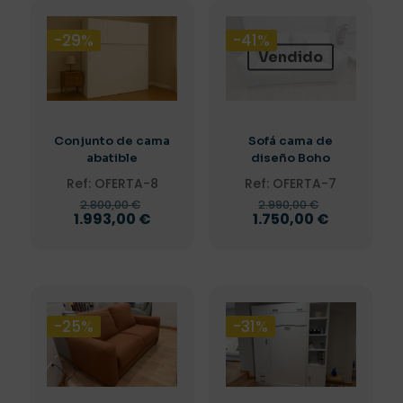
-29%
-41%
Vendido
Conjunto de cama
Sofá cama de
abatible
diseño Boho
Ref: OFERTA-8
Ref: OFERTA-7
El
El
2.800,00
€
2.990,00
€
precio
precio
El
El
1.993,00
€
1.750,00
€
original
original
precio
precio
era:
era:
actual
actual
2.800,00 €.
2.990,00 €
es:
es:
1.993,00 €.
1.750,00 €
-25%
-31%