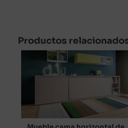
No hay valoracion
Sé el primero
Productos relacionado
armario arrib
Tu dirección de c
marcados con
*
Tu puntuación
*
Mueble cama horizontal de