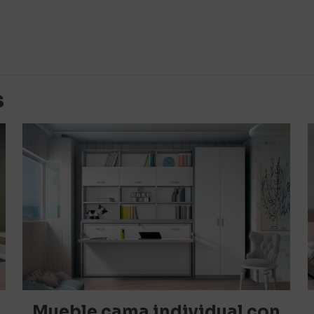
Valoraciones
es aún.
 en valorar “Mueble cama individual, con 
s
a y escritorio extraíble”
orreo electrónico no será publicada.
Los campos obligato
1 de 5
2 de 5
3 de 5
4 de 5
estrellas
estrellas
estrellas
estrellas
Mueble cama individual con