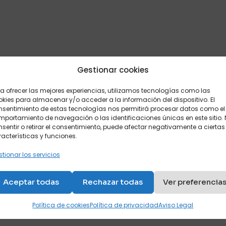
Descripción
Valoraciones
0
Gestionar cookies
e de lamas de madera y colchón normal de hasta 20 cm d
a ofrecer las mejores experiencias, utilizamos tecnologías como las
kies para almacenar y/o acceder a la información del dispositivo. El
, viscoelástico o HR de alta densidad.
nsentimiento de estas tecnologías nos permitirá procesar datos como el
portamiento de navegación o las identificaciones únicas en este sitio.
sentir o retirar el consentimiento, puede afectar negativamente a ciertas
acterísticas y funciones.
anas y una manta o edredón.
tionar los servicios
s, y la ropa de cama de cambio.
una de las partes del mueble para personalizar su habita
Aceptar todas
Rechazar todas
Ver preferencia
Política de cookies
Política de privacidad
Aviso Legal
135 y 150 de ancho por 180, 190 y 200 de largo.