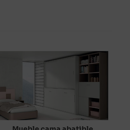
estantes y
rios están
5 de 5
estrellas
Mueble cama abatible