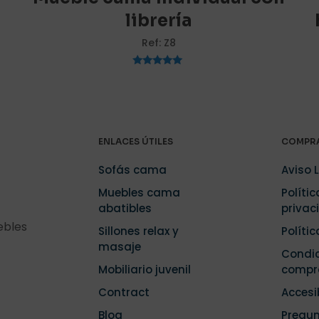
librería
Ref: Z8
Correo
Guarda m
Valorado
electrónico
*
electrónico 
con
5.00
navegador p
de 5
.
ENLACES ÚTILES
COMPRA
Sofás cama
Aviso 
Muebles cama
Polític
abatibles
privac
ebles
Sillones relax y
Políti
masaje
Condic
Mobiliario juvenil
compr
Contract
Accesi
Blog
Pregu