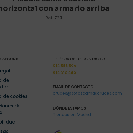
horizontal con armario arriba
Ref: Z23
i nombre, correo
y web en este
ara la próxima
 SEGURA
TELÉFONOS DE CONTACTO
914 355 594
Legal
914 410 460
a de
idad
EMAIL DE CONTACTO
cruces@sofascamascruces.com
ca de cookies
iones de
DÓNDE ESTAMOS
a
Tiendas en Madrid
bilidad
ntas