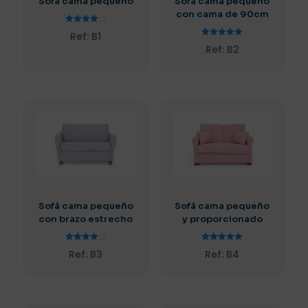
Sofá cama pequeño
Sofá cama pequeño
con cama de 90cm
Valorado
Ref: B1
con
Valorado
4.00
Ref: B2
con
de 5
5.00
de 5
Sofá cama pequeño
Sofá cama pequeño
con brazo estrecho
y proporcionado
Valorado
Valorado
Ref: B3
Ref: B4
con
con
4.00
5.00
de 5
de 5