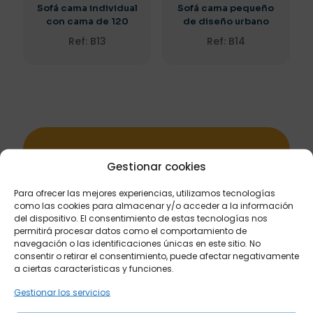
Sofá cama individual
Sofá cama pequeño
con cama de 120
de diseño urbano
Ref: B13
Ref: B14
Subscribe to our newsletter and grab
Gestionar cookies
30% OFF!
Para ofrecer las mejores experiencias, utilizamos tecnologías
como las cookies para almacenar y/o acceder a la información
del dispositivo. El consentimiento de estas tecnologías nos
permitirá procesar datos como el comportamiento de
navegación o las identificaciones únicas en este sitio. No
consentir o retirar el consentimiento, puede afectar negativamente
a ciertas características y funciones.
Gestionar los servicios