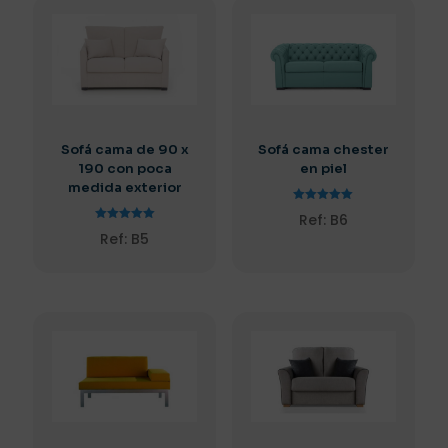
Sofá cama de 90 x
Sofá cama chester
190 con poca
en piel
medida exterior
Valorado
Ref: B6
con
Valorado
5.00
Ref: B5
con
de 5
5.00
de 5