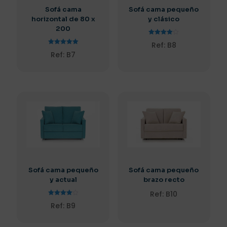
Sofá cama
Sofá cama pequeño
horizontal de 80 x
y clásico
200
Valorado
Ref: B8
con
Valorado
4.00
Ref: B7
con
de 5
5.00
de 5
Sofá cama pequeño
Sofá cama pequeño
y actual
brazo recto
Ref: B10
Valorado
Ref: B9
con
4.00
de 5