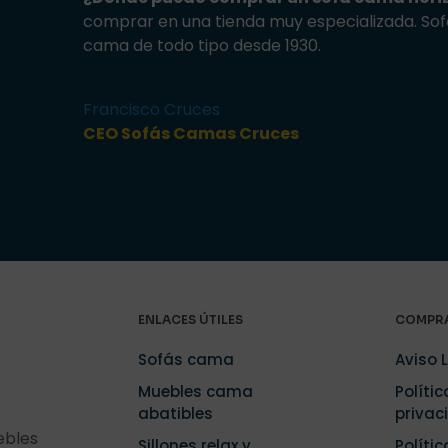
comprar en una tienda muy especializada. Sof
cama de todo tipo desde 1930.
Francisco Cruces
CEO Sofás Camas Cruces
ENLACES ÚTILES
COMPRA
Sofás cama
Aviso 
Muebles cama
Polític
abatibles
privac
ebles
Sillones relax y
Políti