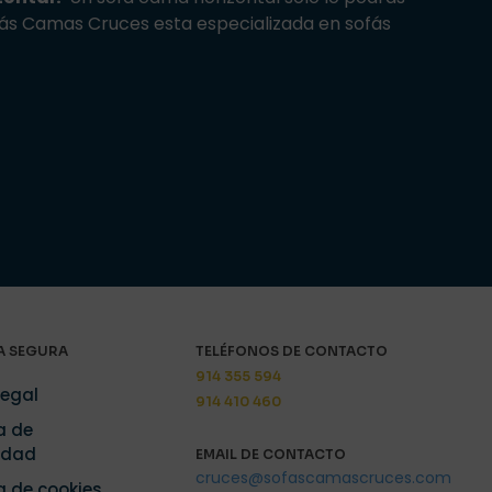
ás Camas Cruces esta especializada en sofás
 SEGURA
TELÉFONOS DE CONTACTO
914 355 594
Legal
914 410 460
a de
idad
EMAIL DE CONTACTO
cruces@sofascamascruces.com
ca de cookies