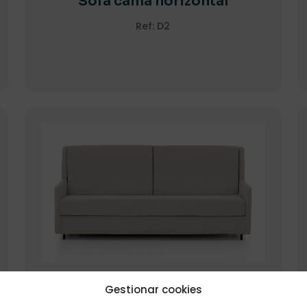
Sofá cama horizontal
Ref: D2
Sofá cama horizontal para
Gestionar cookies