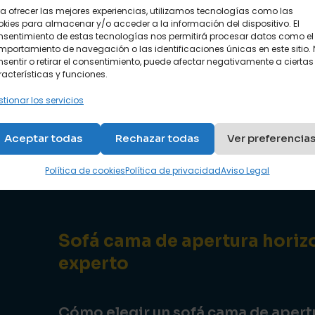
habitaciones de hospital
a ofrecer las mejores experiencias, utilizamos tecnologías como las
kies para almacenar y/o acceder a la información del dispositivo. El
Ref: D5
nsentimiento de estas tecnologías nos permitirá procesar datos como el
portamiento de navegación o las identificaciones únicas en este sitio.
sentir o retirar el consentimiento, puede afectar negativamente a ciertas
acterísticas y funciones.
tionar los servicios
Aceptar todas
Rechazar todas
Ver preferencia
Política de cookies
Política de privacidad
Aviso Legal
Sofá cama de apertura horizo
experto
Cómo elegir un sofá cama de apertu