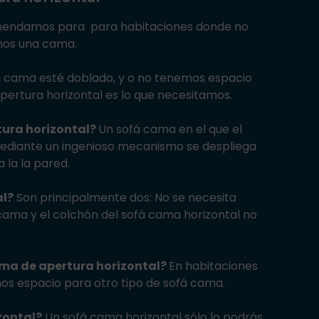
omendamos para para habitaciones donde no
mos una cama.
á cama esté doblado, y o no tenemos espacio
pertura horizontal es lo que necesitamos.
tura horizontal?
Un sofá cama en el que el
 mediante un ingenioso mecanismo se despliega
a la la pared.
al?
Son principalmente dos: No se necesita
cama y el colchón del sofá cama horizontal no
cama de apertura horizontal?
En habitaciones
s espacio para otro tipo de sofá cama.
zontal?
Un sofá cama horizontal sólo lo podrás