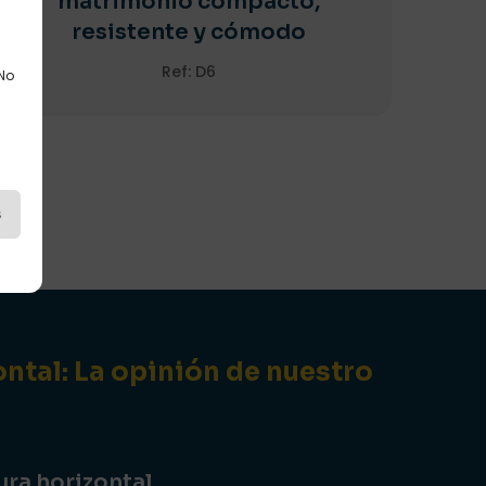
matrimonio compacto,
resistente y cómodo
Ref: D6
 No
s
ntal: La opinión de nuestro
ra horizontal