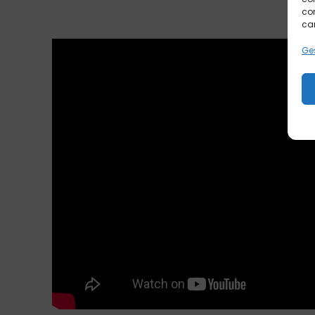
con
car
Ges