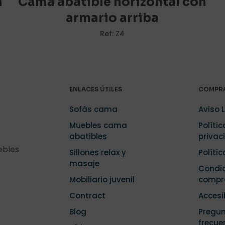
n
Cama abatible horizontal con
armario arriba
Ref: Z4
Correo
Guarda m
electrónico
*
electrónico 
navegador p
.
ENLACES ÚTILES
COMPRA
Sofás cama
Aviso 
Muebles cama
Polític
abatibles
privac
ebles
Sillones relax y
Políti
masaje
Condic
Mobiliario juvenil
compr
Contract
Accesi
Blog
Pregu
frecue