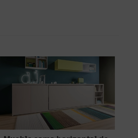
or un panel
rios están
5 de 5
estrellas