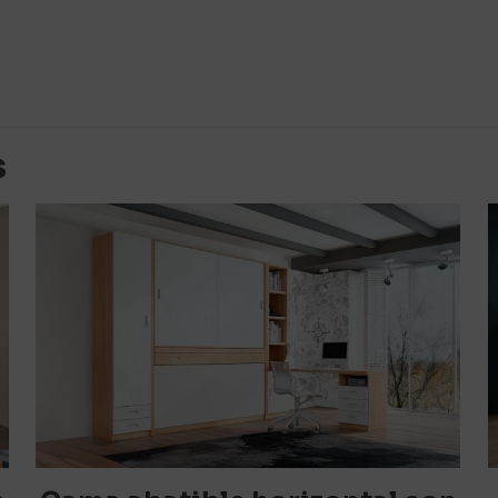
Valoraciones
es aún.
o en valorar “Cama abatible disimulada p
s
orreo electrónico no será publicada.
Los campos obligato
1 de 5
2 de 5
3 de 5
4 de 5
estrellas
estrellas
estrellas
estrellas