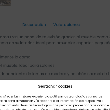
Descripción
Valoraciones
0
ma tras un panel de televisión gracias al mueble cama 
ama en su interior. Ideal para amueblar espacios pequeñ
almente la cama.
l mueble. Ideal para salones.
 independiente de lamas de madera y colchón normal de 
anas y una manta o edredón.
Gestionar cookies
 aspecto.
a ofrecer las mejores experiencias, utilizamos tecnologías como las
kies para almacenar y/o acceder a la información del dispositivo. El
nsentimiento de estas tecnologías nos permitirá procesar datos como el
ama en las tiendas Sofás Camas Cruces.
portamiento de navegación o las identificaciones únicas en este sitio.