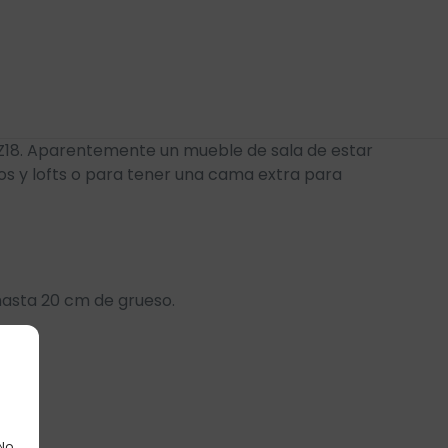
Z18. Aparentemente un mueble de sala de estar
os y lofts o para tener una cama extra para
hasta 20 cm de grueso.
 No