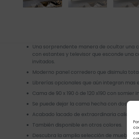
Una sorprendente manera de ocultar una ca
con estantes y televisor que esconde una c
invitados.
Moderno panel corredero que disimula tot
Librerías opcionales que aún integran mas e
Cama de 90 x 190 ó de 120 x190 con somier
Se puede dejar la cama hecha con dos sáb
Acabado lacado de extraordinaria calidad y
Par
También disponible en otros colores.
coo
co
Descubra la amplia selección de muebles c
com