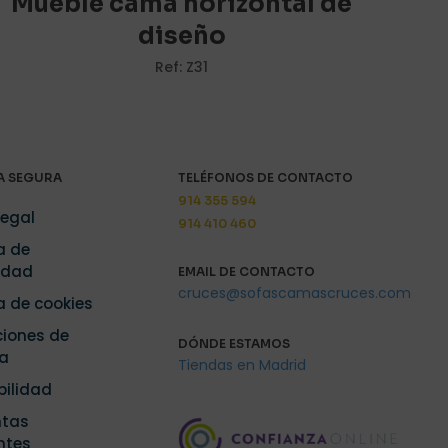
Mueble cama horizontal de
diseño
Ref: Z31
i nombre, correo
y web en este
ara la próxima
 SEGURA
TELÉFONOS DE CONTACTO
914 355 594
Legal
914 410 460
a de
idad
EMAIL DE CONTACTO
cruces@sofascamascruces.com
ca de cookies
iones de
DÓNDE ESTAMOS
a
Tiendas en Madrid
bilidad
ntas
ntes