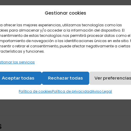
Gestionar cookies
a ofrecer las mejores experiencias, utilizamos tecnologías como las
Descripción
Valoraciones
0
kies para almacenar y/o acceder a la información del dispositivo. El
nsentimiento de estas tecnologías nos permitirá procesar datos como el
portamiento de navegación o las identificaciones únicas en este sitio.
.
sentir o retirar el consentimiento, puede afectar negativamente a ciertas
acterísticas y funciones.
e de lamas de madera y colchón normal de hasta 20 cm d
tionar los servicios
viscoelástico o HR de alta densidad.
anas y una manta o edredón.
Aceptar todas
Rechazar todas
Ver preferencia
Valoraciones
Política de cookies
Política de privacidad
Aviso Legal
es aún.
 en valorar “Mueble abatible horizontal co
s