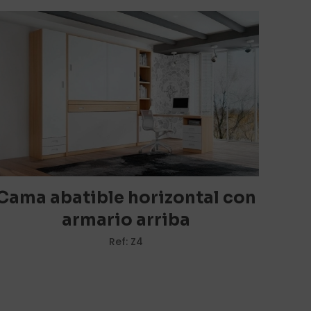
rios están
5 de 5
estrellas
Cama abatible horizontal con
armario arriba
Ref: Z4
i nombre, correo
y web en este
ara la próxima