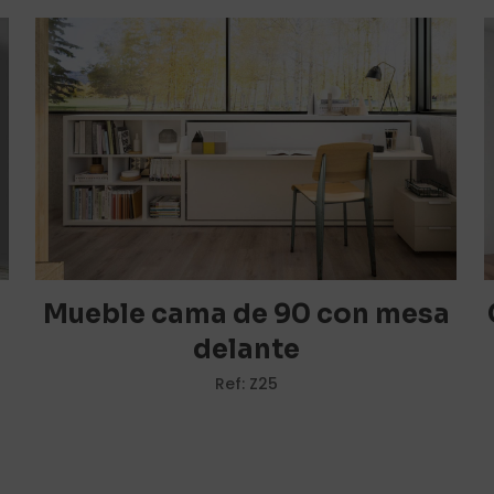
orreo electrónico no será publicada.
Los campos obligato
1 de 5
2 de 5
3 de 5
4 de 5
estrellas
estrellas
estrellas
estrellas
Mueble cama de 90 con mesa
delante
Ref: Z25
Correo
Guarda m
electrónico
*
electrónico 
navegador p
.