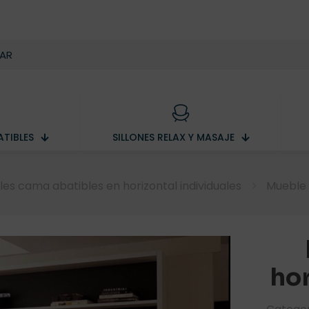
TIBLES
SILLONES RELAX Y MASAJE
es cama abatibles en horizontal individuales
Mueble 
hor