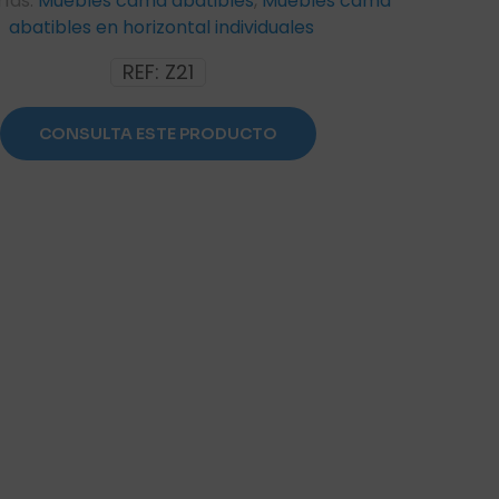
ías:
Muebles cama abatibles
,
Muebles cama
abatibles en horizontal individuales
REF:
Z21
CONSULTA ESTE PRODUCTO