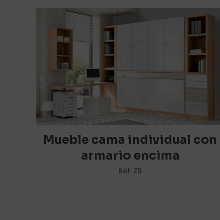
Tu dirección de c
marcados con
*
Tu puntuación
*
Mueble cama individual con
armario encima
Ref: Z5
Nombre
*
vez que comente