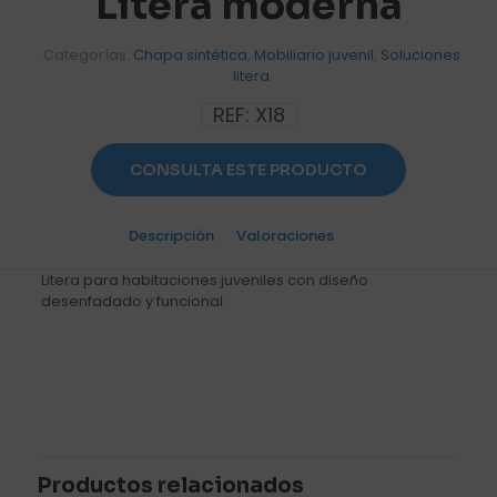
Litera moderna
Categorías:
Chapa sintética
,
Mobiliario juvenil
,
Soluciones
litera
REF:
X18
CONSULTA ESTE PRODUCTO
Descripción
Valoraciones
0
Litera para habitaciones juveniles con diseño
desenfadado y funcional.
Valoraciones
No hay valoraciones aún.
Sé el primero en valorar “Litera
moderna”
Productos relacionados