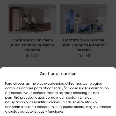
Tu dirección de correo electrónico no será publicada.
Los
campos obligatorios están marcados con
*
Tu puntuación
*
1 de 5
2 de 5
3 de 5
4 de 5
5 de 5
estrellas
estrellas
estrellas
estrellas
estrellas
Dormitorio con cama
Dormitorio con cama
nido, somier inferior y
nido, cajones y somier
cajones
inferior
Ref: X7
Ref: X8
Gestionar cookies
Para ofrecer las mejores experiencias, utilizamos tecnologías
como las cookies para almacenar y/o acceder a la información
del dispositivo. El consentimiento de estas tecnologías nos
Nombre
*
permitirá procesar datos como el comportamiento de
navegación o las identificaciones únicas en este sitio. No
Litera loft con mesa de
Correo
consentir o retirar el consentimiento, puede afectar negativamente
escritorio integrada
electrónico
*
a ciertas características y funciones.
Ref: S23