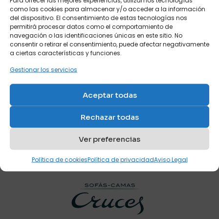
Ref: S25
Para ofrecer las mejores experiencias, utilizamos tecnologías
como las cookies para almacenar y/o acceder a la información
Ref: X2
del dispositivo. El consentimiento de estas tecnologías nos
permitirá procesar datos como el comportamiento de
navegación o las identificaciones únicas en este sitio. No
consentir o retirar el consentimiento, puede afectar negativamente
a ciertas características y funciones.
Gestionar los servicios
Nombre
*
Aceptar todas
Habitación juvenil
compartida con litera
Correo
Rechazar todas
Ref: X13
electrónico
*
Ver preferencias
Valorado
Guarda mi nombre, correo electrónico y web en este
con
navegador para la próxima vez que comente.
5.00
de 5
Política de cookies
Política de privacidad
Aviso Legal