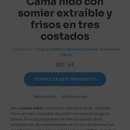
Cama nido con
somier extraíble y
frisos en tres
costados
Categorías:
Chapa sintética
,
Mobiliario juvenil
,
Soluciones
cama
REF:
X4
CONSULTA ESTE PRODUCTO
Descripción
Valoraciones
0
Esta
cama nido
con somier extraíble tiene, además,
frisos en tres costados. De esta forma se protege la
pared. En esta propuesta se han acoplado unos
módulos de almacenamiento en forma de librería (en