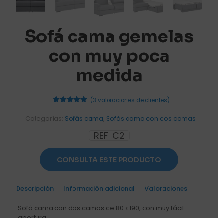
Sofá cama gemelas
con muy poca
medida
(
3
valoraciones de clientes)
3
Valorado
con
5.00
Categorías:
Sofás cama
,
Sofás cama con dos camas
de 5 en
base a
REF:
C2
valoraciones
de
clientes
CONSULTA ESTE PRODUCTO
Descripción
Información adicional
Valoraciones
3
Sofá cama con dos camas de 80 x 190, con muy fácil
apertura.