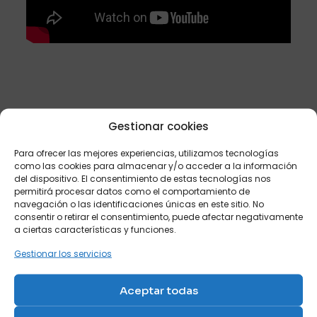
3 valoraciones en
Sofá cama gemelas
medidas
con muy poca medida
80×190, 90×190
telas
Gestionar cookies
Nicolas
–
junio 14, 2022
F-MYSTIC1, F-MYSTIC136, F-MYSTIC18, F-MYSTIC214, F-
MYSTIC250
Valorado
Para ofrecer las mejores experiencias, utilizamos tecnologías
Productos relacionados
con
5
de 5
como las cookies para almacenar y/o acceder a la información
del dispositivo. El consentimiento de estas tecnologías nos
Me parecio genial la idea de dos camas
permitirá procesar datos como el comportamiento de
independientes en tan poco espacio, y decidí
navegación o las identificaciones únicas en este sitio. No
visitarles.
consentir o retirar el consentimiento, puede afectar negativamente
Despues de un mes he recibido en casa el sofa y
a ciertas características y funciones.
estoy muy contenta con la calidad del producto.
Las camas las he utilizado y son comodisimas.
Gestionar los servicios
Sofá cama de apertura
Puff cama básico
horizontal de 80 x 200
Aceptar todas
Ref: G1
Ref: D4
Francisco Agostini
–
junio
Valorado