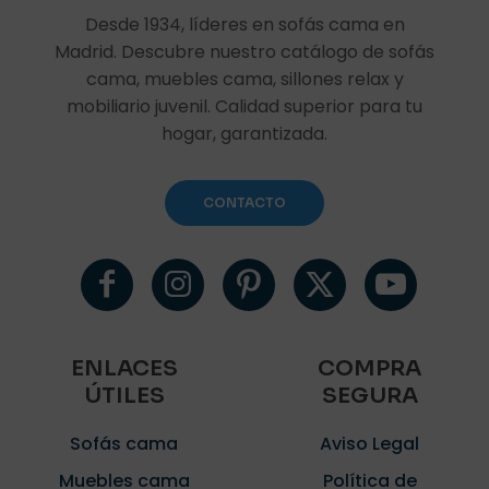
no me ocupara mucho y que en un momento
Desde 1934, líderes en sofás cama en
dado pudiese separarlo y tener dos camas
independientes, hasta tiene las almohadas
Madrid. Descubre nuestro catálogo de sofás
integeradas, una pasada la verdad y la atención
cama, muebles cama, sillones relax y
en la tienda un diez.-
mobiliario juvenil. Calidad superior para tu
hogar, garantizada.
Añade una valoración
CONTACTO
Tu dirección de correo electrónico no será publicada.
Los
campos obligatorios están marcados con
*
Tu puntuación
*
1 de 5
2 de 5
3 de 5
4 de 5
5 de 5
estrellas
estrellas
estrellas
estrellas
estrellas
ENLACES
COMPRA
ÚTILES
SEGURA
Sofás cama
Aviso Legal
Muebles cama
Política de