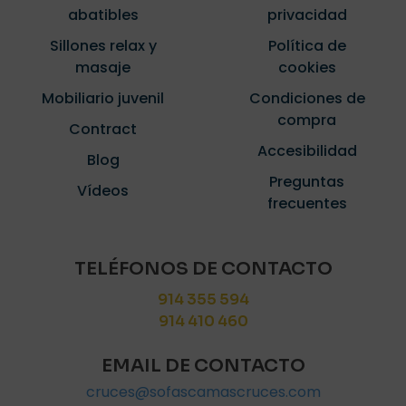
abatibles
privacidad
Sillones relax y
Política de
masaje
cookies
Nombre
*
Mobiliario juvenil
Condiciones de
compra
Contract
Correo
Accesibilidad
electrónico
*
Blog
Preguntas
Guarda mi nombre, correo electrónico y web en este
Vídeos
navegador para la próxima vez que comente.
frecuentes
TELÉFONOS DE CONTACTO
914 355 594
914 410 460
EMAIL DE CONTACTO
cruces@sofascamascruces.com