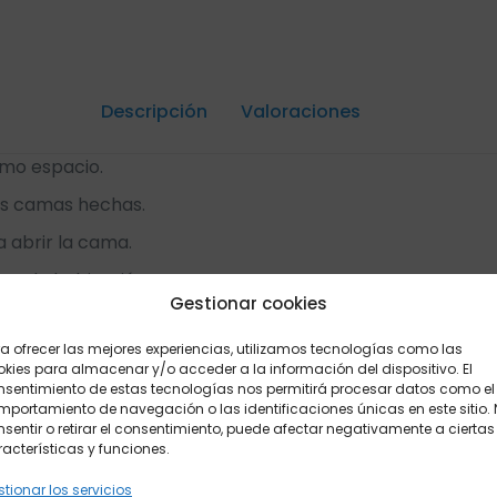
Descripción
Valoraciones
0
smo espacio.
las camas hechas.
a abrir la cama.
ar la habitación.
Gestionar cookies
a ofrecer las mejores experiencias, utilizamos tecnologías como las
kies para almacenar y/o acceder a la información del dispositivo. El
nsentimiento de estas tecnologías nos permitirá procesar datos como el
portamiento de navegación o las identificaciones únicas en este sitio.
sentir o retirar el consentimiento, puede afectar negativamente a ciertas
acterísticas y funciones.
tionar los servicios