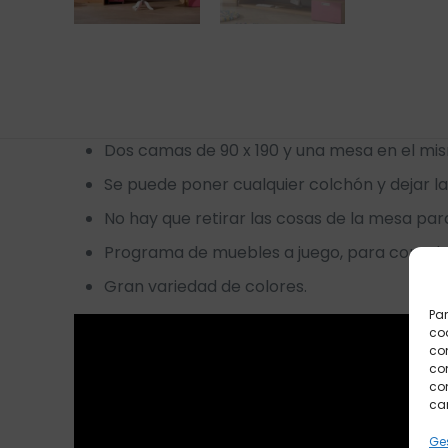
Dos camas de 90 x 190 y una mesa en el mi
Se puede poner cualquier colchón y dejar 
No hay que retirar las cosas de la mesa par
Programa de muebles a juego, para complet
Gran variedad de colores.
Par
coo
co
com
con
car
Ges