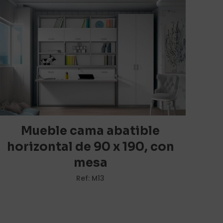
5 de 5
estrellas
Mueble cama abatible
horizontal de 90 x 190, con
mesa
i nombre, correo
y web en este
Ref: M13
ara la próxima