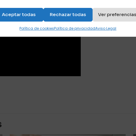
Aceptar todas
Rechazar todas
Ver preferencia
Política de cookies
Política de privacidad
Aviso Legal
Valoraciones
es aún.
 en valorar “Cama mesa con litera fija arr
s
orreo electrónico no será publicada.
Los campos obligato