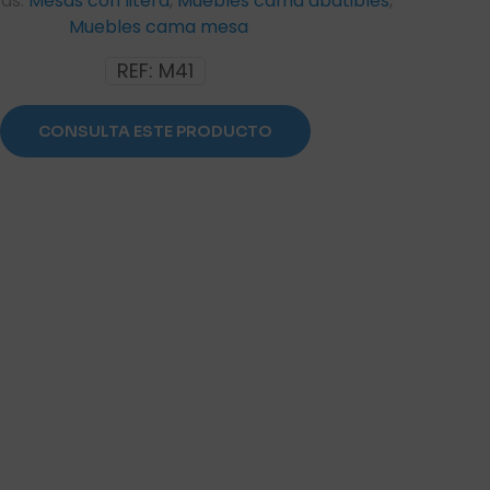
as:
Mesas con litera
,
Muebles cama abatibles
,
Muebles cama mesa
REF:
M41
CONSULTA ESTE PRODUCTO