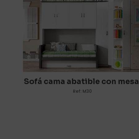
marcados con
*
Tu puntuación
*
Sofá cama abatible con mesa
Ref: M30
Nombre
*
vez que comente