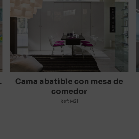
1 de 5
2 de 5
3 de 5
4 de 5
estrellas
estrellas
estrellas
estrellas
.
Cama abatible con mesa de
comedor
Ref: M21
Correo
Guarda m
electrónico
*
electrónico 
navegador p
.