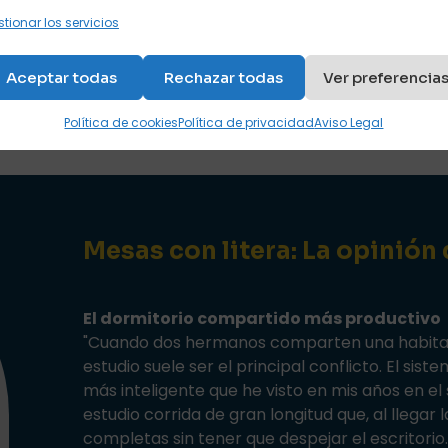
tionar los servicios
Aceptar todas
Rechazar todas
Ver preferencia
Política de cookies
Política de privacidad
Aviso Legal
Mesas con litera: La opinión
El dormitorio compartido más productivo
"Cuando dos hermanos comparten una habitaci
estudio suele ser el principal conflicto. El sis
más inteligente que he visto en mis años en e
estudio corrida de gran longitud que, al llegar 
completas sin tener que despejar el escritorio.