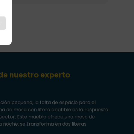
s
 de nuestro experto
ón pequeña, la falta de espacio para el
tema de mesa con litera abatible es la respuesta
l sector. Este mueble ofrece una mesa de
la noche, se transforma en dos literas