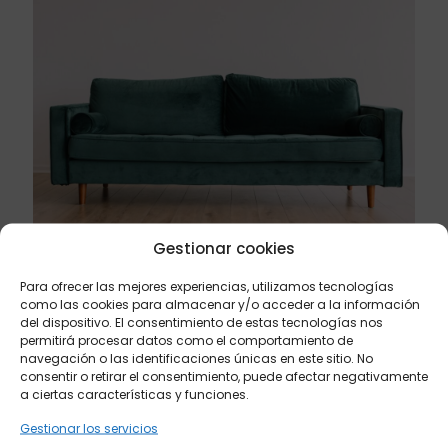
Gestionar cookies
Para ofrecer las mejores experiencias, utilizamos tecnologías
octubre 7, 2023
como las cookies para almacenar y/o acceder a la información
Mejores sofás para espacios pequeños
del dispositivo. El consentimiento de estas tecnologías nos
permitirá procesar datos como el comportamiento de
navegación o las identificaciones únicas en este sitio. No
Leer más
consentir o retirar el consentimiento, puede afectar negativamente
a ciertas características y funciones.
Gestionar los servicios