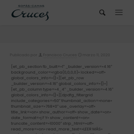
Publicado por
Francisco Cruces
marzo 11, 2020
[et_pb_section fb_built=»1″ _builder_version=»4.16″
background_color=»rgba(0,0,0,0)» locked=»off»
global_colors_info=»{}»][et_pb_row
_builder_version=»4.16″ global_colors_info=»{}»]
[et_pb_column type=»4_4″ _builder_version=»4.16″
global_colors_info=»{}»][dpdfg_filtergrid
include_categories=»50″ thumbnail_action=»none»
thumbnail_size=»768×0″ use_overlay=»off»
title_link=»on» show_author=»off» show_date=»on»
date_format=»j F Y» show_content=»on»
truncate_content=»10000″ strip_html=»off»
read_more=»on» read_more_text=»LEER MÁS»