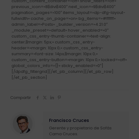
custom_content_container=»off» show_filters=»off»
previous_icon=»8||divi||400″ next_icon=»9||divi||400″
pagination_pages=»100″ items_layout=»dp-dfg-layout-
fullwidth» cache_on_page=»on» bg_items=»#ffffff»
admin_label=»Posts» _builder_version=»4.21.0″
_module_preset=»default» hover_enabled=»0″
custom_css_entry-thumb-container=»text-align:
center;||margin: 5px;» custom_css_entry-
header=»margin: 10px 0;» custom_css_entry-
summary=»font-size: 14px;||margin: 10px 0;»
custom_css_entry-button=»margin: 10px 0;» locked=»off»
global_colors_info=»{}» sticky_enabled=»0″]
[/dpdfg_filtergrid][/et_pb_column][/et_pb_row]
[/et_pb_section]
Compartir
Francisco Cruces
Gerente y propietario de Sofás
Cama Cruces.