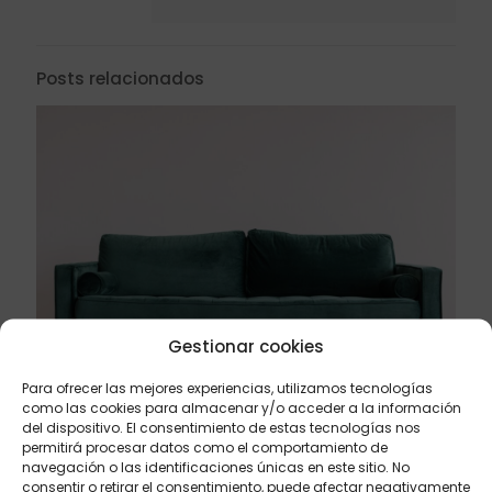
Posts relacionados
Gestionar cookies
Para ofrecer las mejores experiencias, utilizamos tecnologías
como las cookies para almacenar y/o acceder a la información
del dispositivo. El consentimiento de estas tecnologías nos
permitirá procesar datos como el comportamiento de
octubre 7, 2023
navegación o las identificaciones únicas en este sitio. No
consentir o retirar el consentimiento, puede afectar negativamente
Mejores sofás para espacios pequeños