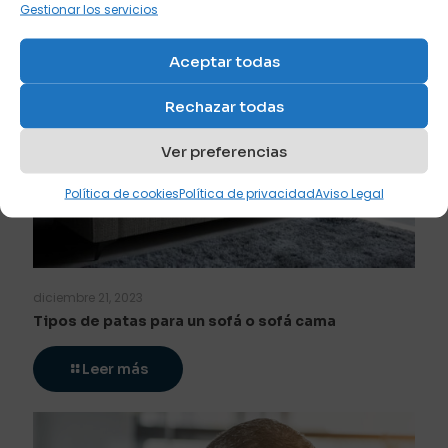
Gestionar los servicios
Leer más
Aceptar todas
Rechazar todas
Ver preferencias
Política de cookies
Política de privacidad
Aviso Legal
diciembre 21, 2023
Tipos de patas para un sofá o sofá cama
Leer más