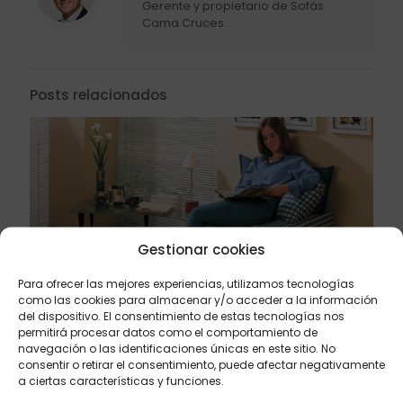
Gerente y propietario de Sofás
Cama Cruces.
Posts relacionados
Gestionar cookies
Para ofrecer las mejores experiencias, utilizamos tecnologías
como las cookies para almacenar y/o acceder a la información
del dispositivo. El consentimiento de estas tecnologías nos
permitirá procesar datos como el comportamiento de
abril 21, 2024
navegación o las identificaciones únicas en este sitio. No
El puff cama, la mejor solución para cuando ya
consentir o retirar el consentimiento, puede afectar negativamente
tienes un sofá
a ciertas características y funciones.