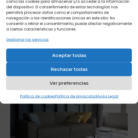
como las cookies para almacenar y/o acceder a la información
del dispositivo. El consentimiento de estas tecnologías nos
permitirá procesar datos como el comportamiento de
navegación o las identificaciones únicas en este sitio. No
consentir o retirar el consentimiento, puede afectar negativamente
a ciertas características y funciones.
Gestionar los servicios
abril 21, 2024
Aceptar todas
El puff cama, la mejor solución para cuando ya
tienes un sofá
Rechazar todas
Leer más
Ver preferencias
Política de cookies
Política de privacidad
Aviso Legal