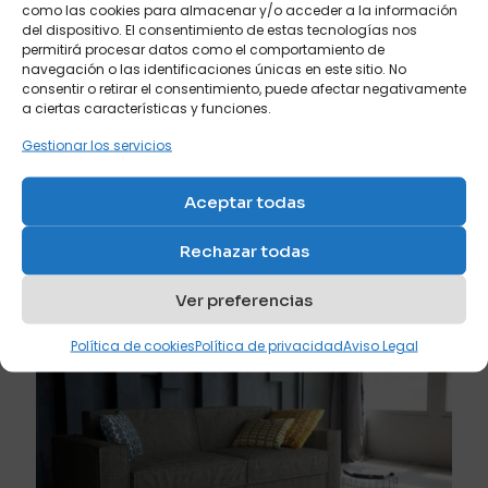
como las cookies para almacenar y/o acceder a la información
del dispositivo. El consentimiento de estas tecnologías nos
permitirá procesar datos como el comportamiento de
navegación o las identificaciones únicas en este sitio. No
consentir o retirar el consentimiento, puede afectar negativamente
a ciertas características y funciones.
Gestionar los servicios
abril 21, 2024
Aceptar todas
El puff cama, la mejor solución para cuando ya
tienes un sofá
Rechazar todas
Leer más
Ver preferencias
Política de cookies
Política de privacidad
Aviso Legal