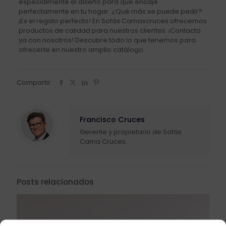
especialmente el diseño para que encaje
perfectamente en tu hogar. ¿Qué más se puede pedir?
¡Es el regalo perfecto! En Sofás Camascruces ofrecemos
productos de calidad para nuestros clientes. ¡Contacta
ya con nosotros! Descubre todo lo que tenemos para
ofrecerte en nuestro amplio catálogo.
Compartir
Francisco Cruces
Gerente y propietario de Sofás
Cama Cruces.
Posts relacionados