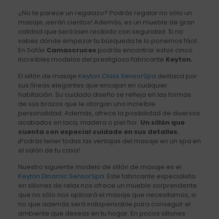
¿No te parece un regalazo? Podrás regalar no sólo un
masaje, ¡serán cientos! Además, es un mueble de gran
calidad que será bien recibido con seguridad. Si no
sabes dónde empezar tu búsqueda te lo ponemos fácil.
En Sofás
Camascruces
podrás encontrar estos cinco
increíbles modelos del prestigioso fabricante
Keyton.
El sillón de masaje
Keyton Class SensorSpa
destaca por
sus líneas elegantes que encajan en cualquier
habitación. Su cuidado diseño se refleja en las formas
de sus brazos que le otorgan una increíble
personalidad. Además, ofrece la posibilidad de diversos
acabados en laca, madera o piel flor.
Un sillón que
cuenta con especial cuidado en sus detalles.
¡Podrás tener todas las ventajas del masaje en un spa en
el salón de tu casa!
Nuestro siguiente modelo de sillón de masaje es el
Keyton Dinamic SensorSpa
. Este fabricante especialista
en sillones de relax nos ofrece un mueble sorprendente
que no sólo nos aplicará el masaje que necesitamos, si
no que además será indispensable para conseguir el
ambiente que deseas en tu hogar. En pocos sillones