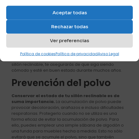
reclinable te ayudará a prolongar su esperanza de vida
y a mantenerlo con un aspecto estupendo.
Aceptar todas
Cuidado colchón es clave para garantizar que tu
sillón reclinable se mantenga libre de polvo y en
Rechazar todas
plena forma.
El polvo puede dañar la tapicería y
reducir la vida útil de tu sillón reclinable. Para evitar que
Ver preferencias
el polvo se acumule, es esencial mantener la zona libre
de polvo. Puedes utilizar un aspirador con un accesorio
para tapicerías para eliminar la suciedad o los restos de
Política de cookies
Política de privacidad
Aviso Legal
la superficie. Si cuidas adecuadamente la tapicería de tu
sillón reclinable, te asegurarás de que siga siendo
cómodo y esté en buen estado durante muchos años.
Prevención del polvo
Conservar el estado de tu sillón reclinable es de
suma importancia.
La acumulación de polvo puede
provocar decoloración, arañazos e incluso dificultades
respiratorias. Protegerlo cuando no se utiliza es una
forma eficaz de evitar la acumulación de polvo. Para
ello, puedes emplear una simple sábana de algodón o
una funda para muebles hecha a medida. Esto no sólo
evitará que se acumule el polvo, sino que también