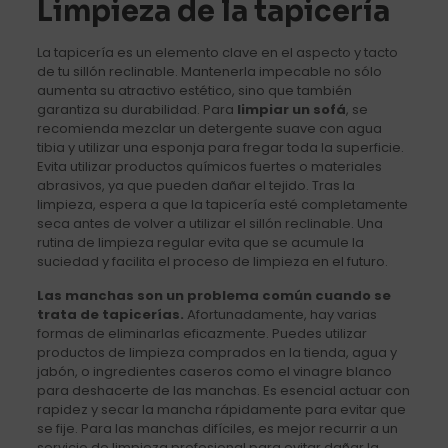
Limpieza de la tapicería
La tapicería es un elemento clave en el aspecto y tacto
de tu sillón reclinable. Mantenerla impecable no sólo
aumenta su atractivo estético, sino que también
garantiza su durabilidad. Para
limpiar un sofá
, se
recomienda mezclar un detergente suave con agua
tibia y utilizar una esponja para fregar toda la superficie.
Evita utilizar productos químicos fuertes o materiales
abrasivos, ya que pueden dañar el tejido. Tras la
limpieza, espera a que la tapicería esté completamente
seca antes de volver a utilizar el sillón reclinable. Una
rutina de limpieza regular evita que se acumule la
suciedad y facilita el proceso de limpieza en el futuro.
Las manchas son un problema común cuando se
trata de tapicerías.
Afortunadamente, hay varias
formas de eliminarlas eficazmente. Puedes utilizar
productos de limpieza comprados en la tienda, agua y
jabón, o ingredientes caseros como el vinagre blanco
para deshacerte de las manchas. Es esencial actuar con
rapidez y secar la mancha rápidamente para evitar que
se fije. Para las manchas difíciles, es mejor recurrir a un
servicio de limpieza profesional para evitar dañar la