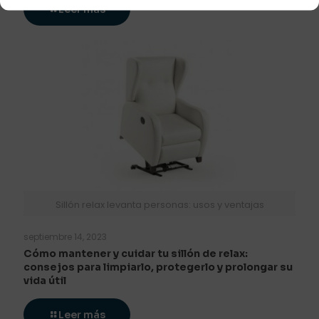
Leer más
Sillón relax levanta personas: usos y ventajas
septiembre 14, 2023
Cómo mantener y cuidar tu sillón de relax:
consejos para limpiarlo, protegerlo y prolongar su
vida útil
Leer más