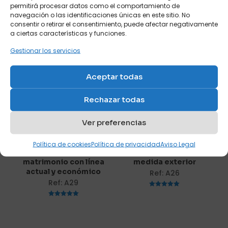
permitirá procesar datos como el comportamiento de
Valoraciones
navegación o las identificaciones únicas en este sitio. No
consentir o retirar el consentimiento, puede afectar negativamente
No hay valoraciones aún.
a ciertas características y funciones.
Sé el primero en valorar “Sofá
Gestionar los servicios
cama de línea moderna con
Productos relacionados
pestañas”
Aceptar todas
Tu dirección de correo electrónico no será publicada.
Los
Rechazar todas
campos obligatorios están marcados con
*
Tu puntuación
*
Ver preferencias
Política de cookies
Política de privacidad
Aviso Legal
1 de 5
2 de 5
3 de 5
4 de 5
5 de 5
Sofá cama de
Sofá cama con poca
estrellas
estrellas
estrellas
estrellas
estrellas
matrimonio con línea
medida exterior
actual y económico
Ref: A26
Ref: A29
Valorado
con
Valorado
5.00
con
de 5
5.00
de 5