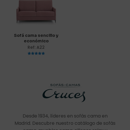
Nombre
*
Sofá cama sencillo y
Correo
económico
electrónico
*
Ref: A22
Guarda mi nombre, correo electrónico y web en este
navegador para la próxima vez que comente.
Valorado
con
5.00
de 5
Desde 1934, líderes en sofás cama en
Madrid. Descubre nuestro catálogo de sofás