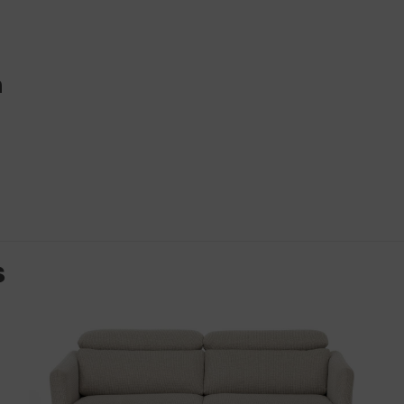
o espacio y buscábamos un sofá cama cómodo de matr
 estructura y el tejido. El material es muy resistente y h
n
 Revilla
–
diciembre 4, 2022
o espacio y buscábamos un sofá cama cómodo de matr
 estructura y el tejido. El material es muy resistente y h
s
aloración
orreo electrónico no será publicada.
Los campos obligato