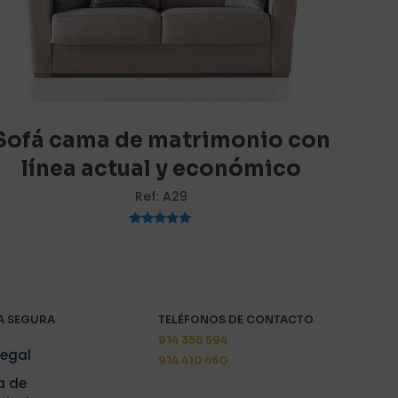
5 de 5
estrellas
Sofá cama de matrimonio con
línea actual y económico
Ref: A29
Valorado
con
5.00
de 5
i nombre, correo
y web en este
ara la próxima
 SEGURA
TELÉFONOS DE CONTACTO
914 355 594
Legal
914 410 460
a de