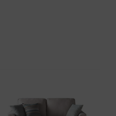
imonio. Nos
ace que sea muy
Valorado
con
5
de 5
imonio. Nos
ace que sea muy
rios están