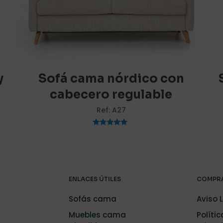
1 de 5
2 de 5
3 de 5
4 de 5
estrellas
estrellas
estrellas
estrellas
y
Sofá cama nórdico con
cabecero regulable
Ref: A27
Valorado
con
5.00
de 5
Correo
Guarda m
electrónico
*
electrónico 
navegador p
ENLACES ÚTILES
COMPRA
.
Sofás cama
Aviso 
Muebles cama
Polític