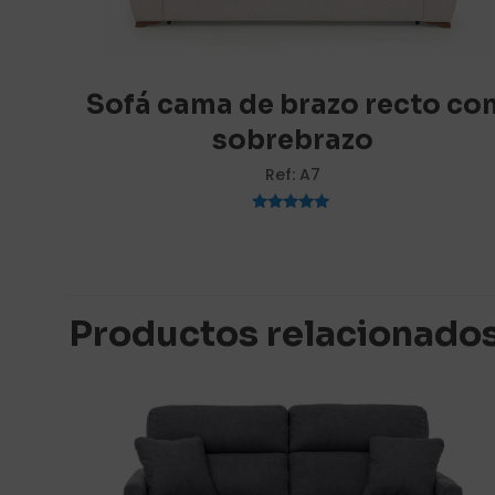
Teníamos much
gusta mucho la
cómodo.
Sofá cama de brazo recto co
sobrebrazo
Maria
Ref: A7
Valorado
con
Teníamos much
5.00
de 5
gusta mucho la
cómodo.
Productos relacionado
Añade una v
Tu dirección de c
marcados con
*