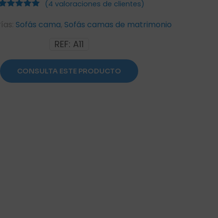
(
4
valoraciones de clientes)
4
Valorado
con
5.00
de
ías:
Sofás cama
,
Sofás camas de matrimonio
5 en base
a
REF:
A11
valoraciones
de clientes
CONSULTA ESTE PRODUCTO