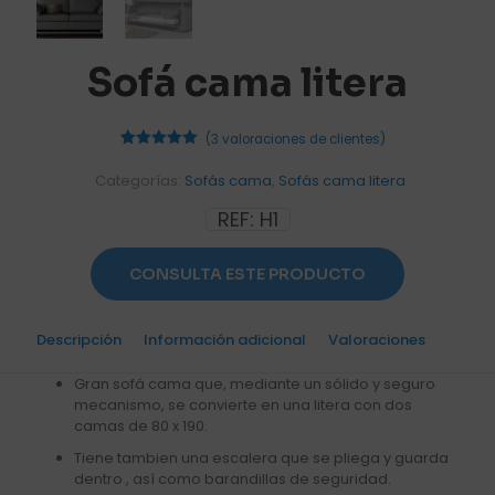
Sofá cama litera
(
3
valoraciones de clientes)
3
Valorado
con
5.00
Categorías:
Sofás cama
,
Sofás cama litera
de 5 en
base a
REF:
H1
valoraciones
de
clientes
CONSULTA ESTE PRODUCTO
Descripción
Información adicional
Valoraciones
3
Gran sofá cama que, mediante un sólido y seguro
mecanismo, se convierte en una litera con dos
camas de 80 x 190.
Tiene tambien una escalera que se pliega y guarda
dentro , así como barandillas de seguridad.