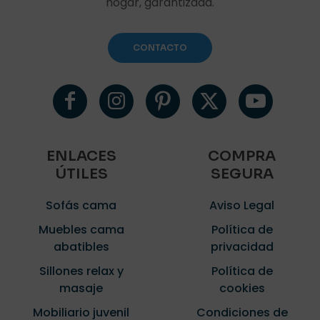
hogar, garantizada.
1 de 5
2 de 5
3 de 5
4 de 5
5 de 5
estrellas
estrellas
estrellas
estrellas
estrellas
CONTACTO
ENLACES
COMPRA
ÚTILES
SEGURA
Nombre
*
Sofás cama
Aviso Legal
Correo
electrónico
*
Muebles cama
Política de
abatibles
privacidad
Guarda mi nombre, correo electrónico y web en este
navegador para la próxima vez que comente.
Sillones relax y
Política de
masaje
cookies
Mobiliario juvenil
Condiciones de