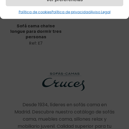
Política de cookies
Política de privacidad
Aviso Legal
Nombre
*
Sofá cama chaise
longue para dormir tres
Correo
personas
electrónico
*
Ref: E7
Guarda mi nombre, correo electrónico y web en este
navegador para la próxima vez que comente.
Desde 1934, líderes en sofás cama en
Madrid. Descubre nuestro catálogo de sofás
cama, muebles cama, sillones relax y
mobiliario juvenil. Calidad superior para tu