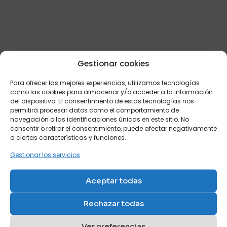
Valoraciones
medidas
140×190
No hay valoraciones aún.
telas
Sé el primero en valorar “Sofá
F-MYSTIC1, F-MYSTIC136, F-MYSTIC18, F-MYSTIC214, F-
cama Horizontal con cama de
MYSTIC250
Productos relacionados
Gestionar cookies
matrimonio”
Para ofrecer las mejores experiencias, utilizamos tecnologías
como las cookies para almacenar y/o acceder a la información
Tu dirección de correo electrónico no será publicada.
Los
del dispositivo. El consentimiento de estas tecnologías nos
campos obligatorios están marcados con
*
permitirá procesar datos como el comportamiento de
Tu puntuación
*
navegación o las identificaciones únicas en este sitio. No
consentir o retirar el consentimiento, puede afectar negativamente
a ciertas características y funciones.
Sofá cama litera
1 de 5
2 de 5
3 de 5
4 de 5
5 de 5
Sofá cama
Ref: H2
estrellas
estrellas
estrellas
estrellas
estrellas
Gestionar los servicios
chaiselongue con brazo
estrecho
Valorado
Ref: E9
con
Aceptar todas
5.00
de 5
Rechazar todas
Ver preferencias