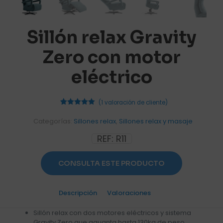
Sillón relax Gravity
Zero con motor
eléctrico
(
1
valoración de cliente)
1
Valorado
con
5.00
Categorías:
Sillones relax
,
Sillones relax y masaje
de 5 en
base a
REF:
R11
valoración
de un
cliente
CONSULTA ESTE PRODUCTO
Descripción
Valoraciones
1
Sillón relax con dos motores eléctricos y sistema
Gravity Zero que aguanta hasta 130kg de peso.