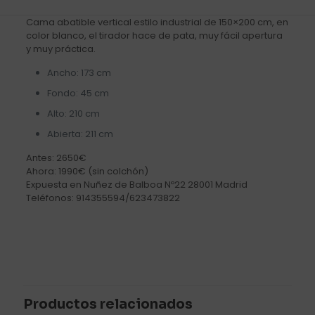
Cama abatible vertical estilo industrial de 150×200 cm, en
color blanco, el tirador hace de pata, muy fácil apertura
y muy práctica.
Ancho: 173 cm
Fondo: 45 cm
Alto: 210 cm
Abierta: 211 cm
Antes: 2650€
Ahora: 1990€ (sin colchón)
Expuesta en Nuñez de Balboa Nº22 28001 Madrid
Teléfonos: 914355594/623473822
Valoraciones
No hay valoraciones aún.
Sé el primero en valorar “Cama
abatible de 150cm de gran calidad
Productos relacionados
y excelente terminación”