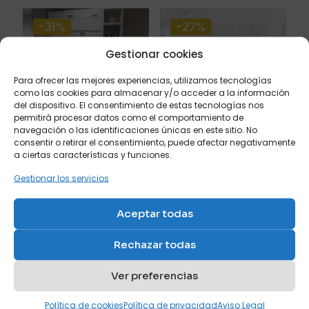
-31%
-27%
Tu dirección de correo electrónico no será publicada.
Los
campos obligatorios están marcados con
*
Vendido
Gestionar cookies
Tu puntuación
*
Para ofrecer las mejores experiencias, utilizamos tecnologías
como las cookies para almacenar y/o acceder a la información
1 de 5
2 de 5
3 de 5
4 de 5
5 de 5
del dispositivo. El consentimiento de estas tecnologías nos
Litera abatible
Sofá cama con
estrellas
estrellas
estrellas
estrellas
estrellas
permitirá procesar datos como el comportamiento de
chaiselongue
Ref: OFERTA-5
navegación o las identificaciones únicas en este sitio. No
Ref: OFERTA-4
El
6.930,00
€
consentir o retirar el consentimiento, puede afectar negativamente
precio
El
El
4.800,00
€
3.990,00
€
a ciertas características y funciones.
original
precio
precio
El
2.900,00
€
era:
original
actual
precio
Gestionar los servicios
6.930,00 €.
era:
es:
actual
3.990,00 
4.800,00 €.
es:
Aceptar todas
2.900,00
-29%
Rechazar todas
Nombre
*
Ver preferencias
Correo
Conjunto de cama
Política de cookies
Política de privacidad
Aviso Legal
electrónico
*