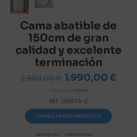
Cama abatible de
150cm de gran
calidad y excelente
terminación
El
El
1.990,00
€
2.650,00
€
precio
prec
Categoría:
Ofertas
original
actu
REF:
OFERTA-2
era:
es:
2.650,00 €.
1.99
CONSULTA ESTE PRODUCTO
Descripción
Valoraciones
0