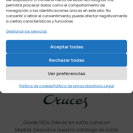
permitirá procesar datos como el comportamiento de
navegación o las identificaciones únicas en este sitio. No
consentir o retirar el consentimiento, puede afectar negativamente
a ciertas características y funciones.
Gestionar los servicios
Nombre
*
Aceptar todas
Mueble cama abatible
Correo
arriba y mesa fija abajo
electrónico
*
Ref: M44
Rechazar todas
Guarda mi nombre, correo electrónico y web en este
navegador para la próxima vez que comente.
Ver preferencias
Política de cookies
Política de privacidad
Aviso Legal
Desde 1934, líderes en sofás cama en
Madrid. Descubre nuestro catálogo de sofás