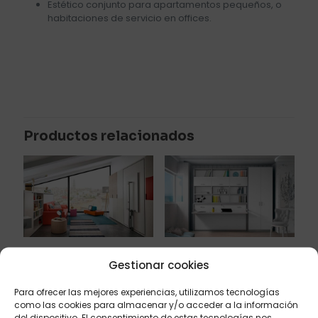
Estético conjunto para apartamentos pequeños, o
habitaciones de servicio en offices.
Valoraciones
No hay valoraciones aún.
Sé el primero en valorar “Cama
abatible con mesa de comedor”
Productos relacionados
Tu dirección de correo electrónico no será publicada.
Los
campos obligatorios están marcados con
*
Tu puntuación
*
1 de 5
2 de 5
3 de 5
4 de 5
5 de 5
estrellas
estrellas
estrellas
estrellas
estrellas
Cama abatible de
Mueble cama abatible
Gestionar cookies
matrimonio con mesa
horizontal de 90 x 190,
con mesa
Ref: M28
Para ofrecer las mejores experiencias, utilizamos tecnologías
Ref: M13
como las cookies para almacenar y/o acceder a la información
del dispositivo. El consentimiento de estas tecnologías nos