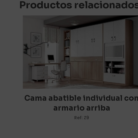
Productos relacionado
Lola 
Compré este m
Cumple perfect
Muy satisfech
Añade una v
Tu dirección de c
marcados con
*
Cama abatible individual co
armario arriba
Tu puntuación
*
Ref: Z9