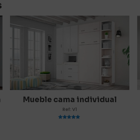
s
Fuentes
–
julio 12, 2022
ueble cama sencillo y económico como cama para invit
amente con lo que esperaba de él, sencillo, práctico y
a
aloración
orreo electrónico no será publicada.
Los campos obligato
n
Mueble cama individual
Ref: V1
1 de 5
2 de 5
3 de 5
4 de 5
estrellas
estrellas
estrellas
estrellas
Valorado
con
5.00
de 5