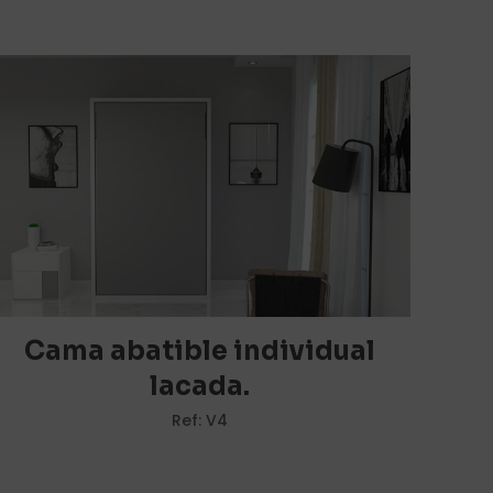
Valorado
con
4
de
5
ados.
 económico.
rios están
Cama abatible individual
lacada.
5 de 5
Ref: V4
estrellas