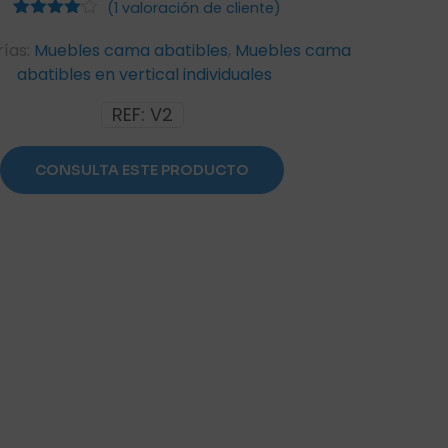
(
1
valoración de cliente)
1
Valorado
con
4.00
ías:
Muebles cama abatibles
,
Muebles cama
de 5 en
abatibles en vertical individuales
base a
valoración
de un
REF:
V2
cliente
CONSULTA ESTE PRODUCTO