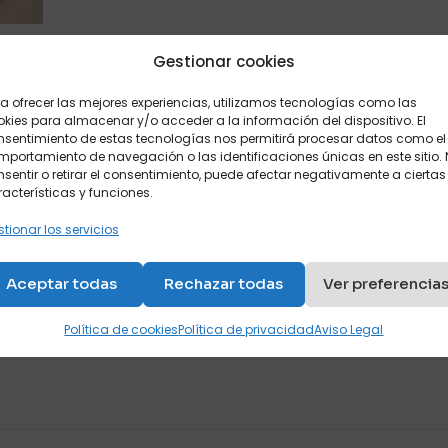
Gestionar cookies
Descripción
Valoraciones
1
a ofrecer las mejores experiencias, utilizamos tecnologías como las
kies para almacenar y/o acceder a la información del dispositivo. El
nsentimiento de estas tecnologías nos permitirá procesar datos como el
portamiento de navegación o las identificaciones únicas en este sitio.
sentir o retirar el consentimiento, puede afectar negativamente a ciertas
 de fondo, 240 de alto. Desplaza 220 desde la pared una 
acterísticas y funciones.
ma de ancho y de largo.
tionar los servicios
Aceptar todas
Rechazar todas
Ver preferencia
a la cama hecha.
Política de cookies
Política de privacidad
Aviso Legal
oración en
Mueble cama senc
económico individual.