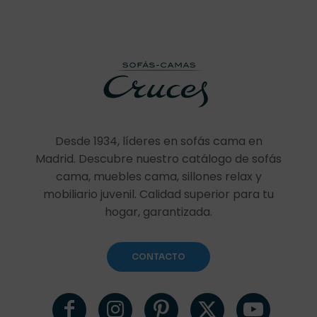
Valorado
Guarda mi nombre, correo electrónico y web en este
con
navegador para la próxima vez que comente.
5.00
de 5
Desde 1934, líderes en sofás cama en
Madrid. Descubre nuestro catálogo de sofás
cama, muebles cama, sillones relax y
mobiliario juvenil. Calidad superior para tu
hogar, garantizada.
CONTACTO