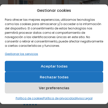
Tu dirección de correo electrónico no será publicada.
Los
campos obligatorios están marcados con
*
Gestionar cookies
Tu puntuación
*
Para ofrecer las mejores experiencias, utilizamos tecnologías
como las cookies para almacenar y/o acceder a la información
del dispositivo. El consentimiento de estas tecnologías nos
1 de 5
2 de 5
3 de 5
4 de 5
5 de 5
Cama abatible
Cama abatible
estrellas
estrellas
estrellas
estrellas
estrellas
permitirá procesar datos como el comportamiento de
individual de 90 ó 120.
horizontal con armario
navegación o las identificaciones únicas en este sitio. No
arriba
Ref: V17
consentir o retirar el consentimiento, puede afectar negativamente
Ref: Z4
a ciertas características y funciones.
Gestionar los servicios
Aceptar todas
Rechazar todas
Nombre
*
Ver preferencias
Mueble cama abatible
con cama articulada
Correo
Política de cookies
Política de privacidad
Aviso Legal
Ref: V5
electrónico
*