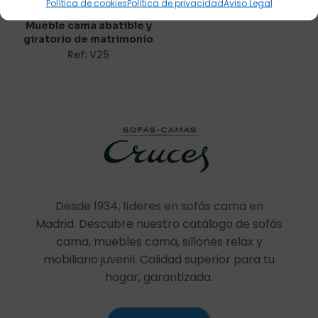
Nombre
*
Política de cookies
Política de privacidad
Aviso Legal
Mueble cama abatible y
Correo
giratorio de matrimonio
electrónico
*
Ref: V25
Guarda mi nombre, correo electrónico y web en este
navegador para la próxima vez que comente.
Desde 1934, líderes en sofás cama en
Madrid. Descubre nuestro catálogo de sofás
cama, muebles cama, sillones relax y
mobiliario juvenil. Calidad superior para tu
hogar, garantizada.