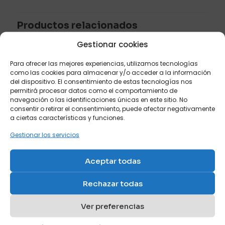
Sé el primero en valorar “Cama
abatible vertical de matrimonio
Productos relacionados
con sofá rinconero”
Gestionar cookies
Tu dirección de correo electrónico no será publicada.
Los
Para ofrecer las mejores experiencias, utilizamos tecnologías
campos obligatorios están marcados con
*
como las cookies para almacenar y/o acceder a la información
Tu puntuación
*
del dispositivo. El consentimiento de estas tecnologías nos
permitirá procesar datos como el comportamiento de
navegación o las identificaciones únicas en este sitio. No
1 de 5
2 de 5
3 de 5
4 de 5
5 de 5
consentir o retirar el consentimiento, puede afectar negativamente
Mueble abatible
Cama abatible de
estrellas
estrellas
estrellas
estrellas
estrellas
a ciertas características y funciones.
vertical de matrimonio
matrimonio con colchón
con sofá y chaise
de 135 x 190
Gestionar los servicios
longue extensible.
Ref: V42
Ref: V20
Aceptar todas
Rechazar todas
Ver preferencias