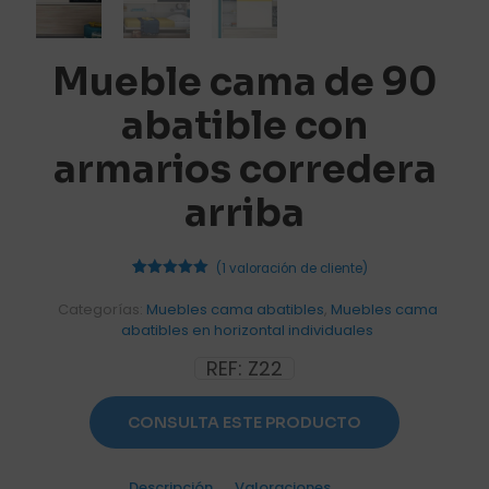
Mueble cama de 90
abatible con
armarios corredera
arriba
(
1
valoración de cliente)
1
Valorado
con
5.00
Categorías:
Muebles cama abatibles
,
Muebles cama
de 5 en
abatibles en horizontal individuales
base a
valoración
de un
REF:
Z22
cliente
CONSULTA ESTE PRODUCTO
Descripción
Valoraciones
1