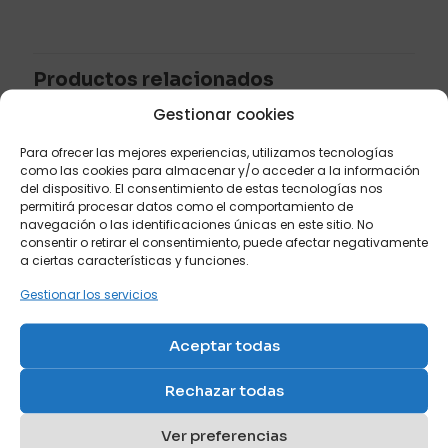
arriba
felix
–
diciembre 13, 2022
Productos relacionados
Valorado
con
5
de 5
Gestionar cookies
Encargue este mueble cama de 90 con armarios
Para ofrecer las mejores experiencias, utilizamos tecnologías
corredera para mi casita de la playa.
como las cookies para almacenar y/o acceder a la información
No tenia muy claro el color, pero me ayudaron a
del dispositivo. El consentimiento de estas tecnologías nos
decidirme en la tienda (persona super atento y
permitirá procesar datos como el comportamiento de
agradable).
navegación o las identificaciones únicas en este sitio. No
Una vez montado solo decir que me ha quedado
consentir o retirar el consentimiento, puede afectar negativamente
Mueble cama abatible
Mueble cama individual
precioso y un 10 a la gestion de sofas camas
a ciertas características y funciones.
con armarios arriba y
de 90 x 190
cruces
sofá delante
Ref: Z30
Gestionar los servicios
Ref: Z16
Aceptar todas
Valorado
Añade una valoración
con
5.00
de 5
Rechazar todas
Tu dirección de correo electrónico no será publicada.
Los
campos obligatorios están marcados con
*
Ver preferencias