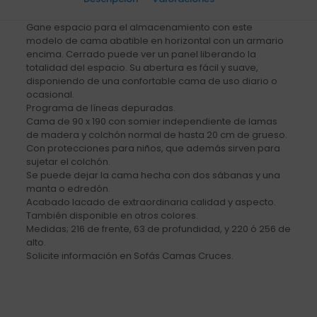
Gane espacio para el almacenamiento con este
modelo de cama abatible en horizontal con un armario
encima. Cerrado puede ver un panel liberando la
totalidad del espacio. Su abertura es fácil y suave,
disponiendo de una confortable cama de uso diario o
ocasional.
Programa de líneas depuradas.
Cama de 90 x 190 con somier independiente de lamas
de madera y colchón normal de hasta 20 cm de grueso.
Con protecciones para niños, que además sirven para
sujetar el colchón.
Se puede dejar la cama hecha con dos sábanas y una
manta o edredón.
Acabado lacado de extraordinaria calidad y aspecto.
También disponible en otros colores.
Medidas; 216 de frente, 63 de profundidad, y 220 ó 256 de
alto.
Solicite información en Sofás Camas Cruces.
1 valoración en
Mueble cama de 90
abatible con armarios corredera