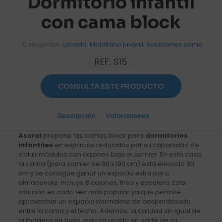
Dormitorio infantil
con cama block
Categorías:
Lacado
,
Mobiliario juvenil
,
Soluciones cama
REF:
S15
CONSULTA ESTE PRODUCTO
Descripción
Valoraciones
0
Asoral
propone las camas block para
dormitorios
infantiles
en espacios reducidos por su capacidad de
incluir módulos con cajones bajo el somier. En este caso,
la cama (para somier de 90 x 190 cm) está elevada 80
cm y se consigue ganar un espacio extra para
almacenaje. Incluye 8 cajones, friso y escalera. Esta
solución es cada vez más popular ya que permite
aprovechar un espacio normalmente desperdiciado
entre la cama y el techo. Además, la calidad sin igual de
la madera de haya maciza usada en parte de su