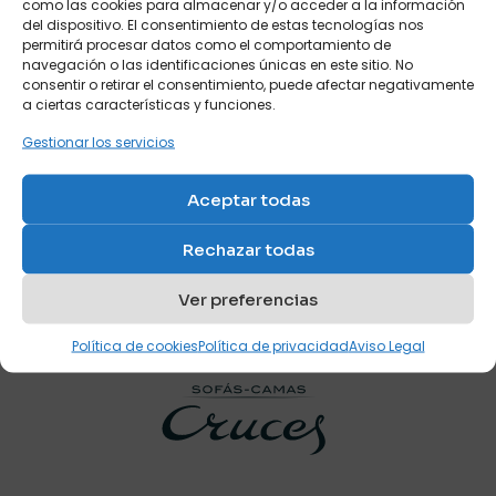
como las cookies para almacenar y/o acceder a la información
del dispositivo. El consentimiento de estas tecnologías nos
permitirá procesar datos como el comportamiento de
navegación o las identificaciones únicas en este sitio. No
consentir o retirar el consentimiento, puede afectar negativamente
a ciertas características y funciones.
Gestionar los servicios
Nombre
*
Aceptar todas
Habitación juvenil
individual para
Correo
adolescente
Rechazar todas
electrónico
*
Ref: S2
Guarda mi nombre, correo electrónico y web en este
Ver preferencias
navegador para la próxima vez que comente.
Política de cookies
Política de privacidad
Aviso Legal