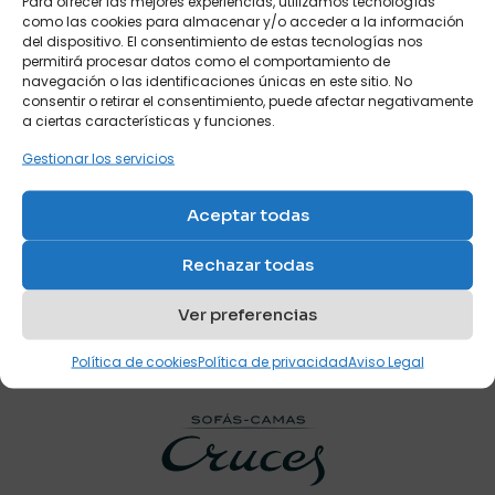
Para ofrecer las mejores experiencias, utilizamos tecnologías
giratoria
matrimonio de diseño
como las cookies para almacenar y/o acceder a la información
con apertura horizontal
Ref: Lgm
del dispositivo. El consentimiento de estas tecnologías nos
Ref: Circe Estándar
permitirá procesar datos como el comportamiento de
navegación o las identificaciones únicas en este sitio. No
consentir o retirar el consentimiento, puede afectar negativamente
a ciertas características y funciones.
Gestionar los servicios
Aceptar todas
Nombre
*
Cama abatible de
Rechazar todas
matrimonio horizontal
Correo
Ref: Circe Sofa
electrónico
*
Ver preferencias
Guarda mi nombre, correo electrónico y web en este
Política de cookies
Política de privacidad
Aviso Legal
navegador para la próxima vez que comente.