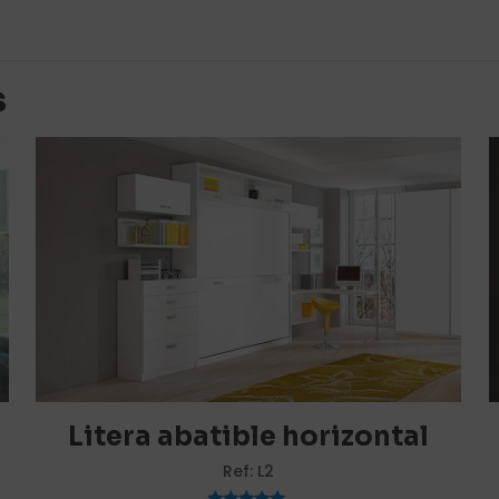
es aún.
 en valorar “Litera abatible horizontal co
s
orreo electrónico no será publicada.
Los campos obligato
1 de 5
2 de 5
3 de 5
4 de 5
estrellas
estrellas
estrellas
estrellas
0
Litera abatible horizontal
Ref: L2