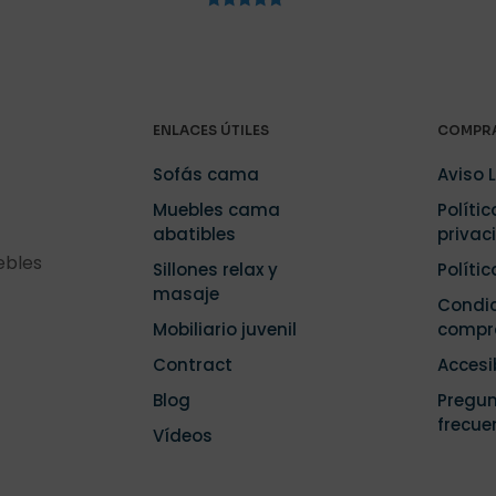
Valorado
Correo
Guarda m
con
5.00
electrónico
*
electrónico 
de 5
navegador p
.
ENLACES ÚTILES
COMPRA
Sofás cama
Aviso 
Muebles cama
Polític
abatibles
privac
ebles
Sillones relax y
Políti
masaje
Condic
Mobiliario juvenil
compr
Contract
Accesi
Blog
Pregu
frecue
Vídeos