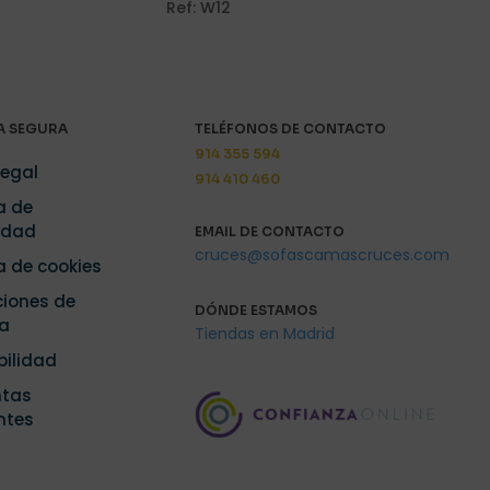
Ref: W12
i nombre, correo
y web en este
ara la próxima
 SEGURA
TELÉFONOS DE CONTACTO
914 355 594
Legal
914 410 460
a de
idad
EMAIL DE CONTACTO
cruces@sofascamascruces.com
ca de cookies
iones de
DÓNDE ESTAMOS
a
Tiendas en Madrid
bilidad
ntas
ntes