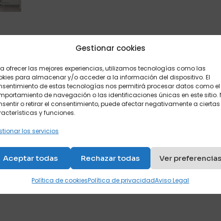
Gestionar cookies
Descripción
Valoraciones
0
a ofrecer las mejores experiencias, utilizamos tecnologías como las
es normales de hasta 20 cm de grosor. También se hacen 
kies para almacenar y/o acceder a la información del dispositivo. El
nsentimiento de estas tecnologías nos permitirá procesar datos como el
 un altillo para las almohadas y los cambios de ropa.
portamiento de navegación o las identificaciones únicas en este sitio.
sentir o retirar el consentimiento, puede afectar negativamente a ciertas
8 (alto) x 38cm de fondo.
acterísticas y funciones.
cualquier color o madera, para personalizar el mueble.
tionar los servicios
ra completar su habitación.
Aceptar todas
Rechazar todas
Ver preferencia
l que libera mucho espacio cuando está plegada. ideal pa
Política de cookies
Política de privacidad
Aviso Legal
Valoraciones