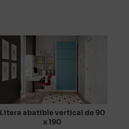
n mesa
rios están
5 de 5
estrellas
Litera abatible vertical de 90
x 190