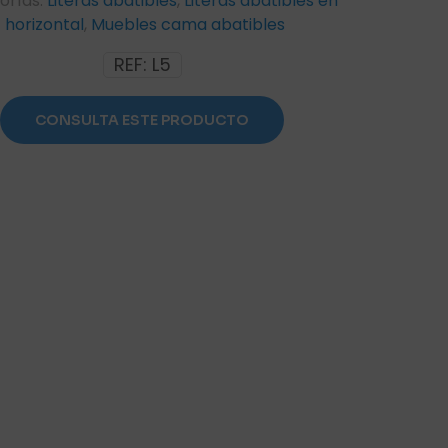
orías:
Literas abatibles
,
Literas abatibles en
horizontal
,
Muebles cama abatibles
REF:
L5
CONSULTA ESTE PRODUCTO