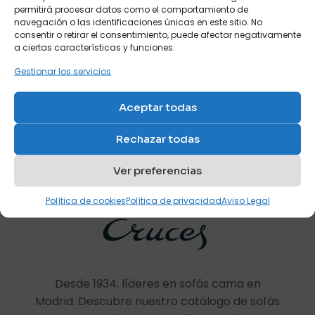
permitirá procesar datos como el comportamiento de
navegación o las identificaciones únicas en este sitio. No
consentir o retirar el consentimiento, puede afectar negativamente
a ciertas características y funciones.
Gestionar los servicios
Nombre
*
Dormitorio infantil de
Aceptar todas
niña
Correo
Ref: S4
electrónico
*
Rechazar todas
Guarda mi nombre, correo electrónico y web en este
Ver preferencias
navegador para la próxima vez que comente.
Política de cookies
Política de privacidad
Aviso Legal
Desde 1934, líderes en sofás cama en
Madrid. Descubre nuestro catálogo de sofás