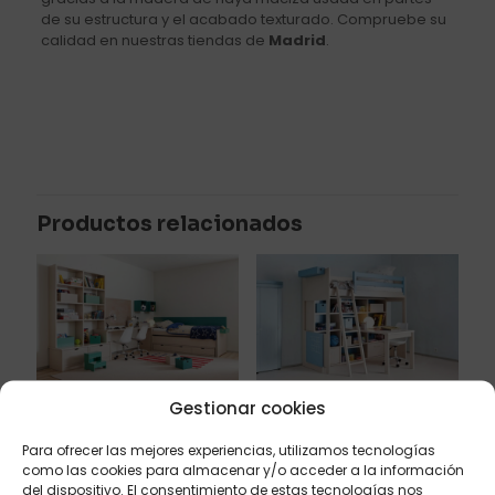
de su estructura y el acabado texturado. Compruebe su
calidad en nuestras tiendas de
Madrid
.
Valoraciones
No hay valoraciones aún.
Sé el primero en valorar “Litera loft
para dormitorios juveniles”
Productos relacionados
Tu dirección de correo electrónico no será publicada.
Los
campos obligatorios están marcados con
*
Tu puntuación
*
1 de 5
2 de 5
3 de 5
4 de 5
5 de 5
estrellas
estrellas
estrellas
estrellas
estrellas
Gestionar cookies
Dormitorio compartido
Litera con escritorio y
juvenil
librería incorporados
Para ofrecer las mejores experiencias, utilizamos tecnologías
Ref: S6
Ref: S20
como las cookies para almacenar y/o acceder a la información
del dispositivo. El consentimiento de estas tecnologías nos