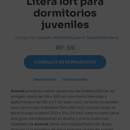
Litera loft para
dormitorios
juveniles
Categorías:
Lacado
,
Mobiliario juvenil
,
Soluciones litera
REF:
S19
CONSULTA ESTE PRODUCTO
Descripción
Valoraciones
0
Asoral
presenta varias versiones de la litera loft (en la
imagen, litera de 105 x 200 cm con frisos laterales y
quitamiedos de 120 cm). En este caso, se le ha acoplado
una cama baja individual (90 x 190 cm), conservando la
librería bajo la litera (203 x 113 x 29 cm). Este modelo tiene
una gran versatilidad en el diseño y como todos los
muebles de
Asoral
, tiene una calidad fuera de duda
gracias a la madera de haya maciza usada en partes