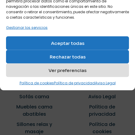
permitirá procesar datos como el comportamiento de
mobiliario juvenil. Calidad superior para tu
navegación o las identificaciones únicas en este sitio. No
hogar, garantizada.
consentir o retirar el consentimiento, puede afectar negativamente
a ciertas características y funciones.
Gestionar los servicios
CONTACTO
Aceptar todas
Rechazar todas
Ver preferencias
ENLACES
COMPRA
ÚTILES
SEGURA
Política de cookies
Política de privacidad
Aviso Legal
Sofás cama
Aviso Legal
Muebles cama
Política de
abatibles
privacidad
Sillones relax y
Política de
masaje
cookies