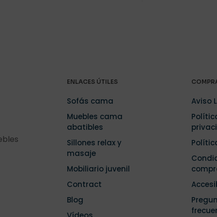
ENLACES ÚTILES
COMPRA
Sofás cama
Aviso 
Muebles cama
Polític
abatibles
privac
ebles
Sillones relax y
Políti
masaje
Condic
Mobiliario juvenil
compr
Contract
Accesi
Blog
Pregu
frecue
Vídeos