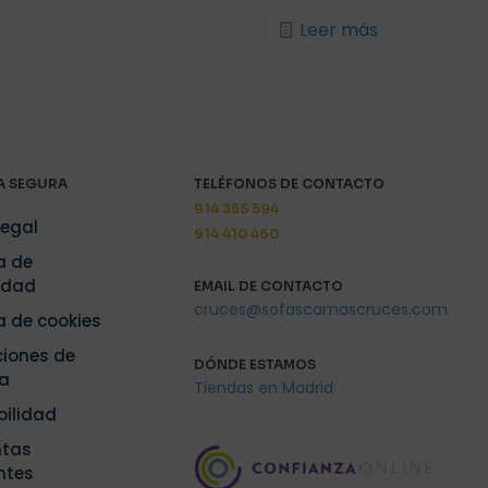
Leer más
 SEGURA
TELÉFONOS DE CONTACTO
914 355 594
Legal
914 410 460
a de
idad
EMAIL DE CONTACTO
cruces@sofascamascruces.com
ca de cookies
iones de
DÓNDE ESTAMOS
a
Tiendas en Madrid
bilidad
ntas
ntes