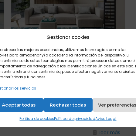
Gestionar cookies
Francisco Cruces
mayo 14, 2024
a ofrecer las mejores experiencias, utilizamos tecnologías como las
Las ventajas de los
kies para almacenar y/o acceder a la información del dispositivo. El
nsentimiento de estas tecnologías nos permitirá procesar datos como el
muebles abatibles en el
portamiento de navegación o las identificaciones únicas en este sitio.
sentir o retirar el consentimiento, puede afectar negativamente a ciertas
salón de casa
acterísticas y funciones.
En la actualidad, el diseño de interiores se
tionar los servicios
ha transformado notablemente,
adaptándose a las necesidades de
Aceptar todas
Rechazar todas
Ver preferencia
funcionalidad y espacio que exige la vida
moderna. Una de
[…]
Política de cookies
Política de privacidad
Aviso Legal
Leer más