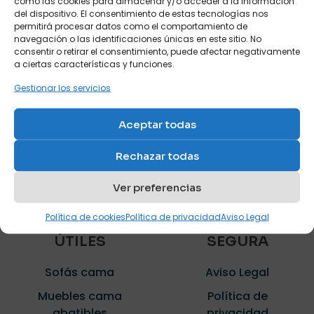
como las cookies para almacenar y/o acceder a la información
Desde 1934, líderes en sofás cama en
del dispositivo. El consentimiento de estas tecnologías nos
Madrid. Descubre nuestro catálogo de sofás
permitirá procesar datos como el comportamiento de
cama, muebles cama, sillones relax y
navegación o las identificaciones únicas en este sitio. No
consentir o retirar el consentimiento, puede afectar negativamente
mobiliario juvenil. Calidad superior para tu
a ciertas características y funciones.
hogar, garantizada.
Gestionar los servicios
CONTACTO
Aceptar todas
Rechazar todas
Ver preferencias
Política de cookies
Política de privacidad
Aviso Legal
ENLACES
COMPRA
ÚTILES
SEGURA
Sofás cama
Aviso Legal
Muebles cama
Política de
abatibles
privacidad