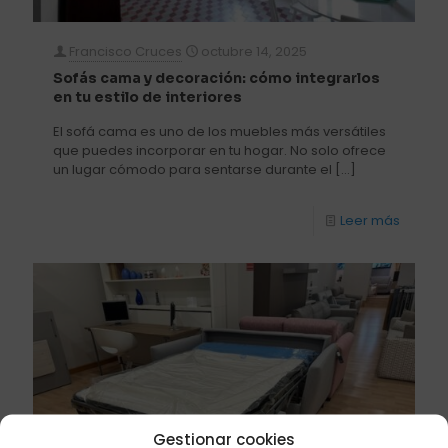
Francisco Cruces
octubre 14, 2025
Sofás cama y decoración: cómo integrarlos
en tu estilo de interiores
El sofá cama es uno de los muebles más versátiles
que puedes incorporar en tu hogar. No solo ofrece
un lugar cómodo para sentarse durante el
[…]
Leer más
Gestionar cookies