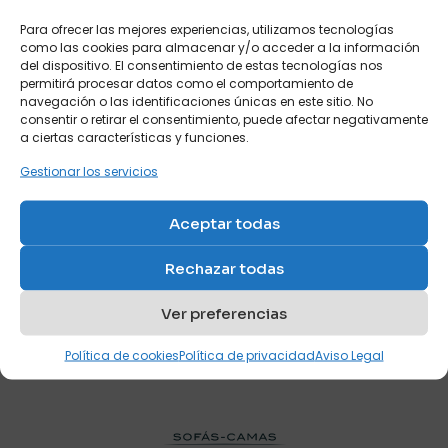
Para ofrecer las mejores experiencias, utilizamos tecnologías
como las cookies para almacenar y/o acceder a la información
del dispositivo. El consentimiento de estas tecnologías nos
permitirá procesar datos como el comportamiento de
navegación o las identificaciones únicas en este sitio. No
consentir o retirar el consentimiento, puede afectar negativamente
Francisco Cruces
julio 18, 2024
a ciertas características y funciones.
Cómo integrar un sofá cama en la decoración
Gestionar los servicios
de tu salón
Integrar un sofá cama en la decoración de tu salón
Aceptar todas
puede parecer un desafío, pero con un enfoque
adecuado, puedes lograr que sea una pieza
Rechazar todas
funcional
[…]
Ver preferencias
Leer más
Política de cookies
Política de privacidad
Aviso Legal