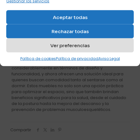
Gestionar los servicios
Soporte lumbar
: Comprueba si el diseño del sofá
cama incluye un respaldo con soporte lumbar o una
Aceptar todas
estructura de asiento firme que ayude a mantener
una postura correcta al sentarse.
Rechazar todas
Firmeza ajustada
: Elige un nivel de firmeza que se
adapte a tus preferencias y necesidades físicas,
Ver preferencias
considerando si prefieres una superficie más
blanda o más firme para dormir
Política de cookies
Política de privacidad
Aviso Legal
Los sofás cama ergonómicos han evolucionado
considerablemente en términos de diseño y
funcionalidad, y ahora ofrecen una solución ideal para
quienes buscan comodidad tanto al sentarse como al
dormir. Estos muebles no solo son una opción práctica
para optimizar el espacio, sino que también brindan
beneficios significativos para la salud, desde el cuidado
de la postura hasta la mejora del descanso y la
prevención de problemas musculoesqueléticos.
Compartir