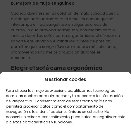
b.
Mejora del flujo sanguíneo
Cuando duermes en un colchón de mala calidad que no
distribuye adecuadamente el peso, es común que se
interrumpa el flujo sanguíneo en algunas áreas del
cuerpo, lo que provoca hormigueo, entumecimiento o
incluso dolor. Los sofás cama ergonómicos, al ofrecer un
soporte equilibrado y eliminar los puntos de presión,
permiten que la sangre fluya de manera más eficiente,
promoviendo una mejor circulación durante el
descanso.
Elegir el sofá cama ergonómico
adecuado
Gestionar cookies
Para aprovechar al máximo los beneficios de un sofá
Para ofrecer las mejores experiencias, utilizamos tecnologías
cama ergonómico, es fundamental elegir el modelo
como las cookies para almacenar y/o acceder a la información
adecuado. Aquí hay algunos aspectos clave a tener en
del dispositivo. El consentimiento de estas tecnologías nos
cuenta:
permitirá procesar datos como el comportamiento de
navegación o las identificaciones únicas en este sitio. No
Colchón de calidad
: Asegúrate de que el colchón
consentir o retirar el consentimiento, puede afectar negativamente
sea lo suficientemente grueso y esté hecho de
a ciertas características y funciones.
materiales que ofrezcan un buen soporte, como la
espuma viscoelástica o los resortes ensacados.