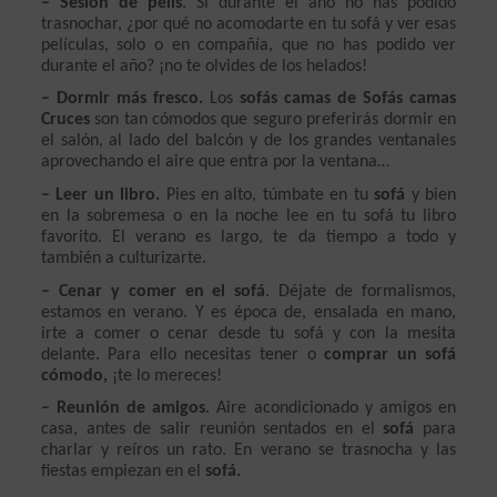
– Sesión de pelis
. Si durante el año no has podido 
trasnochar, ¿por qué no acomodarte en tu sofá y ver esas 
películas, solo o en compañía, que no has podido ver 
durante el año? ¡no te olvides de los helados!
– Dormir más fresco.
 Los 
sofás camas de Sofás camas 
Cruces
 son tan cómodos que seguro preferirás dormir en 
el salón, al lado del balcón y de los grandes ventanales 
aprovechando el aire que entra por la ventana…
– Leer un libro.
 Pies en alto, túmbate en tu
 sofá
 y bien 
en la sobremesa o en la noche lee en tu sofá tu libro 
favorito. El verano es largo, te da tiempo a todo y 
también a culturizarte.
– Cenar y comer en el sofá
. Déjate de formalismos, 
estamos en verano. Y es época de, ensalada en mano, 
irte a comer o cenar desde tu sofá y con la mesita 
delante. Para ello necesitas tener o 
comprar un sofá 
cómodo,
 ¡te lo mereces!
– Reunión de amigos
. Aire acondicionado y amigos en 
casa, antes de salir reunión sentados en el
 sofá
 para 
charlar y reíros un rato. En verano se trasnocha y las 
fiestas empiezan en el 
sofá.