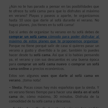
¿Aún no te has parado a pensar en las posibilidades que 
te ofrece tu sofá cama para que lo disfrutes al máximo 
en verano? Playas y paseos a aparte, te organizamos 
hasta 10 usos que darle al sofá durante el verano. No 
hagas planes, ¡los tienes en tu sofá cama!
Eso sí antes de organizar tu verano en tu sofá debes de 
comprar un sofá cama
 cómodo para poder disfrutar al 
máximo de estos planes que te proponemos organizar
. 
Porque no tiene porqué salir de casa si quieres pasar un 
verano a gusto y divertido a la par, también lo puedes 
hacer desde tu 
sofá cama
. Así que si lo habías pensando 
ya, el verano y con sus descuentos es una buena época 
para 
comprar un sofá cama nuevo
 o 
comprar un sofá 
cama online
 a precios económicos.
Estos son algunos 
usos que darle al sofá cama en 
verano
, ¡toma nota!
– Siesta
. Pocas cosas hay más españolas que la siesta. Y 
en verano tienes tiempo para hacer una 
siesta en el sofá 
cama
 de, cómo máximo, 30 minutos. Disfruta de la 
comodidad de tu sofá cama y descansa.