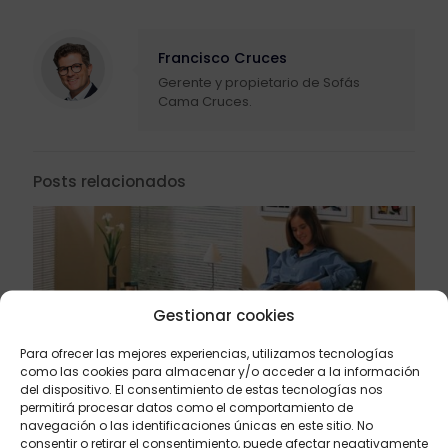
Francisco Cruces
Gerente y propietario de Sofás
Cama Cruces.
Posts relacionados
Gestionar cookies
Para ofrecer las mejores experiencias, utilizamos tecnologías
como las cookies para almacenar y/o acceder a la información
del dispositivo. El consentimiento de estas tecnologías nos
permitirá procesar datos como el comportamiento de
navegación o las identificaciones únicas en este sitio. No
consentir o retirar el consentimiento, puede afectar negativamente
abril 21, 2024