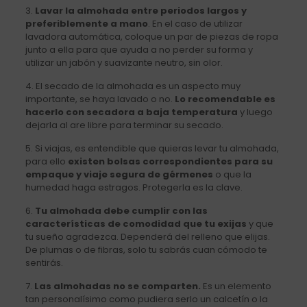
3.
Lavar la almohada entre periodos largos y
preferiblemente a mano
. En el caso de utilizar
lavadora automática, coloque un par de piezas de ropa
junto a ella para que ayuda a no perder su forma y
utilizar un jabón y suavizante neutro, sin olor.
4. El secado de la almohada es un aspecto muy
importante, se haya lavado o no.
Lo recomendable es
hacerlo con secadora a baja temperatura
y luego
dejarla al are libre para terminar su secado.
5. Si viajas, es entendible que quieras levar tu almohada,
para ello
existen bolsas correspondientes para su
empaque y viaje segura de gérmenes
o que la
humedad haga estragos. Protegerla es la clave.
6.
Tu almohada debe cumplir con las
características de comodidad que tu exijas
y que
tu sueño agradezca. Dependerá del relleno que elijas.
De plumas o de fibras, solo tu sabrás cuan cómodo te
sentirás.
7.
Las almohadas no se comparten.
Es un elemento
tan personalísimo como pudiera serlo un calcetín o la