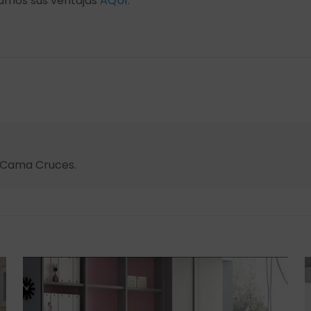
tamos sus ventajas
AQUÍ.
s Cama Cruces.