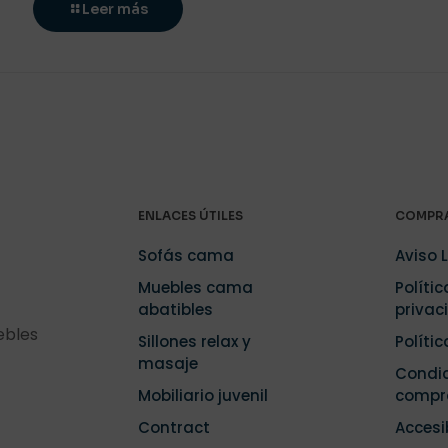
Leer más
ENLACES ÚTILES
COMPRA
Sofás cama
Aviso 
Muebles cama
Polític
abatibles
privac
ebles
Sillones relax y
Políti
masaje
Condic
Mobiliario juvenil
compr
Contract
Accesi