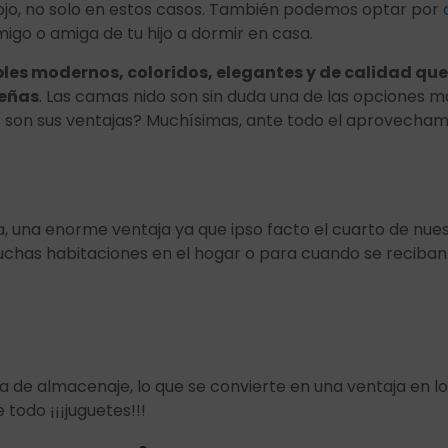
ojo, no solo en estos casos. También podemos optar por
migo o amiga de tu hijo a dormir en casa.
s modernos, coloridos, elegantes y de calidad que 
ueñas
. Las camas nido son sin duda una de las opciones
s son sus ventajas? Muchísimas, ante todo el aprovecham
da, una enorme ventaja ya que ipso facto el cuarto de nue
chas habitaciones en el hogar o para cuando se reciban 
de almacenaje, lo que se convierte en una ventaja en los
 todo ¡¡¡juguetes!!!