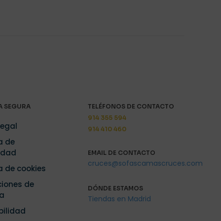
 SEGURA
TELÉFONOS DE CONTACTO
914 355 594
Legal
914 410 460
a de
idad
EMAIL DE CONTACTO
cruces@sofascamascruces.com
ca de cookies
iones de
DÓNDE ESTAMOS
a
Tiendas en Madrid
bilidad