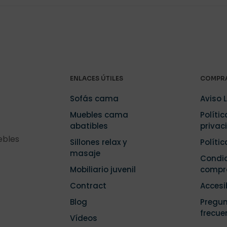
ENLACES ÚTILES
COMPRA
Sofás cama
Aviso 
Muebles cama
Polític
abatibles
privac
ebles
Sillones relax y
Políti
masaje
Condic
Mobiliario juvenil
compr
Contract
Accesi
Blog
Pregu
frecue
Vídeos