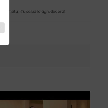
os in situ: ¡Tu salud lo agradecerá!
s