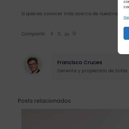
con
car
Si quieres conocer más acerca de nuestros sillon
Ges
Compartir
Francisco Cruces
Gerente y propietario de Sofá
Posts relacionados