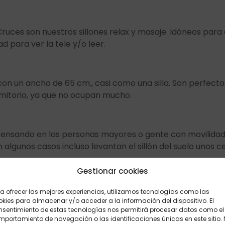
ruces son nuestros sillones relax y masaje. Idóneos para
 para ver la tele y/o leer.
n un ancho de 65 cm., casi como una silla. Son perfectos 
rmitorio, ya que no ocupan mucho.
ro pensando en las personas mayores o gente con movili
algunos casos incluso levantan el sillón del suelo unos ce
Gestionar cookies
a ofrecer las mejores experiencias, utilizamos tecnologías como las
 un reconocimiento de la espalda, creando un masaje a m
kies para almacenar y/o acceder a la información del dispositivo. El
icación que harán las veces de un masaje.
nsentimiento de estas tecnologías nos permitirá procesar datos como el
portamiento de navegación o las identificaciones únicas en este sitio.