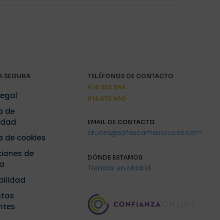
 SEGURA
TELÉFONOS DE CONTACTO
914 355 594
Legal
914 410 460
a de
idad
EMAIL DE CONTACTO
cruces@sofascamascruces.com
ca de cookies
iones de
DÓNDE ESTAMOS
a
Tiendas en Madrid
bilidad
ntas
ntes