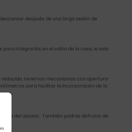
 descansar después de una larga sesión de
para integrarlos en el salón de la casa, la sala
dad reducida, tenemos mecanismos con apertura
ntímetros para facilitar la incorporación de la
edida del usuario. También podrás disfrutar de
 No