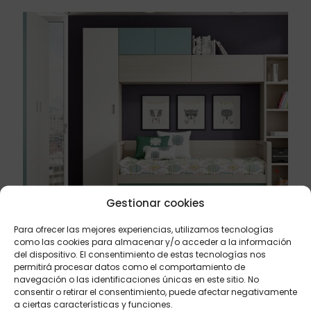
Gestionar cookies
Para ofrecer las mejores experiencias, utilizamos tecnologías
junio 28, 2026
como las cookies para almacenar y/o acceder a la información
del dispositivo. El consentimiento de estas tecnologías nos
10 consejos para elegir un mueble cama abatible
permitirá procesar datos como el comportamiento de
para uso diario
navegación o las identificaciones únicas en este sitio. No
consentir o retirar el consentimiento, puede afectar negativamente
Leer más
a ciertas características y funciones.