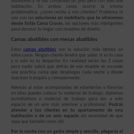
autónomo y te has comprado un piso pero con solo una 
habitación. En ambos casos ocurre la misma 
problemática: ¿cómo recibo a mis clientes? Problema ni 
uno con las 
soluciones en mobiliario que te ofrecemos 
desde Sofás Cama Cruces
, las opciones más inteligentes 
para decorar tu hogar con muebles de diseño.
Camas abatibles con mesas abatibles
Estas 
camas abatibles
 son la solución más idónea en 
estos casos. Ningún cliente tendrá que saber si es tu casa 
y si solo es tu despacho. En realidad serán las 2 cosas 
pero nadie sabrá que detrás de ese mueble se esconde 
una práctica cama que despliegas cada noche y dónde 
duermes tranquila y cómodamente.
Además al estar acompañadas de estanterías y librerías 
en ellas puedes colocar tu material de trabajo, diplomas 
acreditativos o material de trabajo para dar a este 
espacio de un aire más solemne y profesional. 
Podrás 
atender a tus clientes en tu apartamento de una 
habitación o de un solo espacio
 sin necesidad de que 
sepa que también vives allí.
Por la noche con un gesto simple y sencillo, plegarás el 