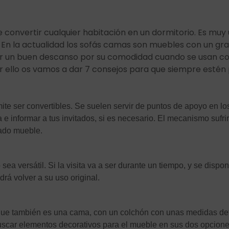
 convertir cualquier habitación en un dormitorio. Es muy ú
 En la actualidad los sofás camas son muebles con un gr
nar un buen descanso por su comodidad cuando se usan c
or ello os vamos a dar 7 consejos para que siempre estén
e ser convertibles. Se suelen servir de puntos de apoyo en los
 e informar a tus invitados, si es necesario. El mecanismo suf
iado mueble.
ea versátil. Si la visita va a ser durante un tiempo, y se dispo
á volver a su uso original.
 que también es una cama, con un colchón con unas medidas d
uscar elementos decorativos para el mueble en sus dos opciones 