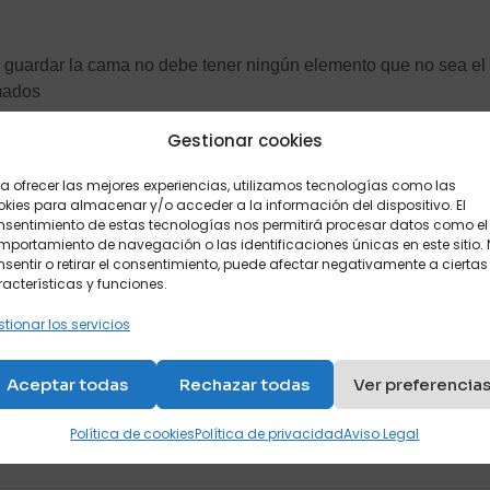
a guardar la cama no debe tener ningún elemento que no sea el
mados
Gestionar cookies
a con un mecanismo con engranajes, bisagras y palancas. Habla
a ofrecer las mejores experiencias, utilizamos tecnologías como las
errado debes cuidar su limpieza y evitar la acumulación del p
kies para almacenar y/o acceder a la información del dispositivo. El
nsentimiento de estas tecnologías nos permitirá procesar datos como el
portamiento de navegación o las identificaciones únicas en este sitio.
sentir o retirar el consentimiento, puede afectar negativamente a ciertas
ma debes cuidar cómo lo transportas. Asegúrate de que el sofá n
acterísticas y funciones.
tionar los servicios
 la higiene del colchón. Pero en el caso del sofá cama puede
Puedes usar una buena funda para que siempre permanezca perfec
Aceptar todas
Rechazar todas
Ver preferencia
ofá cama. Son muebles diseñados para darnos confort de maner
Política de cookies
Política de privacidad
Aviso Legal
onalidad los convierte en un mueble necesario en todas las cas