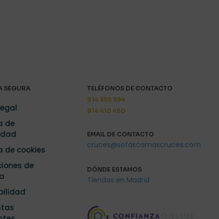
 SEGURA
TELÉFONOS DE CONTACTO
914 355 594
Legal
914 410 460
a de
idad
EMAIL DE CONTACTO
cruces@sofascamascruces.com
ca de cookies
iones de
DÓNDE ESTAMOS
a
Tiendas en Madrid
bilidad
ntas
ntes