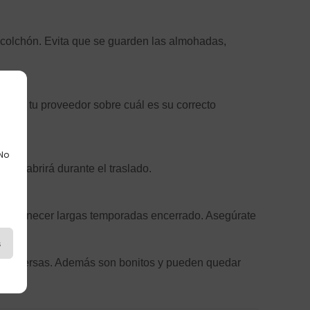
 colchón. Evita que se guarden las almohadas,
 con tu proveedor sobre cuál es su correcto
olvo.
 No
o se abrirá durante el traslado.
 permanecer largas temporadas encerrado. Asegúrate
to.
s
as diversas. Además son bonitos y pueden quedar
as.