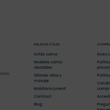
ENLACES ÚTILES
COMPRA
Sofás cama
Aviso 
Muebles cama
Polític
abatibles
privac
ebles
Sillones relax y
Políti
masaje
Condic
Mobiliario juvenil
compr
Contract
Accesi
Blog
Pregu
frecue