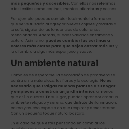
más pequeños y accesibles.
Con ellos nos referimos
a los textiles como cortinas, mantas, alfombras y cojines.
Por ejemplo, puedes cambiar totalmente la forma en
que se ve tu salón al agregar nuevos cojines y mantas a
tu sofá, siguiendo las tendencias de color antes
mencionadas. Además, puedes variarlos en tamaño y
textura. Asimismo,
puedes cambiar las cortinas a
colores más claros para que dejen entrar más luz
y
la alfombra a algo más esponjoso y suave.
Un ambiente natural
Como es de esperarse, la decoración de primavera se
centra en la naturaleza, las flores y la ecología.
No es
necesario que traigas muchas plantas a tu hogar
y empieces a construir un jardín interior
, a menos
que así lo quieras. En su lugar, puedes optar por crear un
ambiente relajado y sereno, que disfrute de iluminación,
calma y mucho espacio en que respirar y desesterarse.
Con un pequeño toque natural bastará.
En el caso de que estés pensando en cambiar los
muebles para sumarte a las mejores tendencias de la