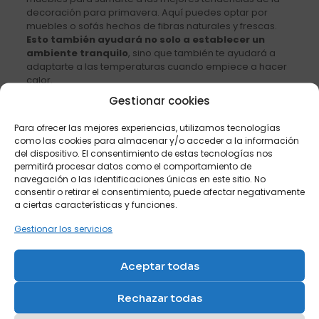
decoración para primavera. Aquí puedes optar por
muebles o sofás hechos de fibras naturales y frescas.
Esto también ayudará no solo a establecer un
ambiente tranquilo
, sino que también te ayudará a
adaptarte a las temperaturas cuando empiece a hacer
calor.
Gestionar cookies
Compartir
Para ofrecer las mejores experiencias, utilizamos tecnologías
como las cookies para almacenar y/o acceder a la información
del dispositivo. El consentimiento de estas tecnologías nos
permitirá procesar datos como el comportamiento de
Francisco Cruces
navegación o las identificaciones únicas en este sitio. No
consentir o retirar el consentimiento, puede afectar negativamente
Gerente y propietario de Sofás
a ciertas características y funciones.
Cama Cruces.
Gestionar los servicios
Aceptar todas
Posts relacionados
Rechazar todas