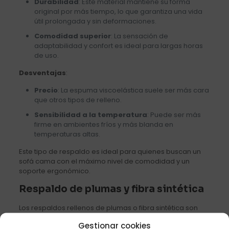
Durabilidad
: Este material mantiene su forma
original por más tiempo, lo que garantiza una vida
útil prolongada y sin deformaciones.
Comodidad superior
: La sensación de
adaptabilidad y confort es ideal para largas horas
de uso.
Desventajas
:
Precio
: La espuma viscoelástica suele ser más cara
que otros tipos de relleno.
Sensibilidad a la temperatura
: Puede ser más
firme en ambientes fríos y más blanda en
temperaturas altas.
Este tipo de respaldo es ideal para quienes buscan un
sofá cama con el máximo nivel de comodidad y un
soporte ergonómico.
Respaldo de plumas y fibra sintética
Los respaldos rellenos de plumas o fibra sintética son
opciones populares por su comodidad y suavidad. Los
Gestionar cookies
sofás cama con este tipo de respaldo ofrecen una